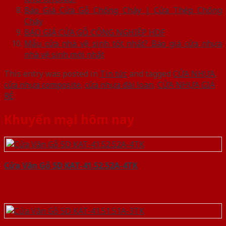
Báo Giá Cửa Gỗ Chống Cháy | Cửa Thép Chống
Cháy
BÁO GIÁ CỬA GỖ CÔNG NGHIỆP HDF
Mẫu cửa nhà vệ sinh tốt nhất? Báo giá cửa nhựa
nhà vệ sinh mới nhất
This entry was posted in
Tin tức
and tagged
CỬA NHỰA
,
cửa nhựa composite
,
cửa nhựa đài loan
,
CỬA NHỰA GIÁ
RẺ
.
Khuyến mại hôm nay
Cửa Vân Gỗ 5D KAT-41.52.52A-4TK