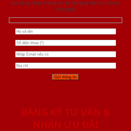
Vui lòng nhập thông tin để đăng ký làm đại lý của
chúng tôi
ĐĂNG KÝ TƯ VẤN &
NHẬN ƯU ĐÃI