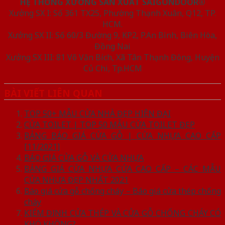
HỆ THỐNG XƯỞNG SẢN XUẤT SAIGONDOOR®
Xưởng SX I: Số 361 TX25, Phường Thạnh Xuân, Q12, TP.
HCM.
Xưởng SX II: Số 60/3 Đường 9, KP2, P.An Bình, Biên Hòa,
Đồng Nai
Xưởng SX III: 81 Võ Văn Bích, Xã Tân Thạnh Đông, Huyện
Củ Chi, Tp.HCM
BÀI VIẾT LIÊN QUAN
TOP 50+ MẪU CỬA NHÀ ĐẸP HIỆN ĐẠI
CỬA TOILET | TOP 50 MẪU CỬA TOILET ĐẸP
BẢNG BÁO GIÁ CỬA GỖ | CỬA NHỰA CAO CẤP
[11/2021]
BÁO GIÁ CỬA GỖ VÀ CỬA NHỰA
BẢNG GIÁ CỬA NHỰA CỬA CAO CẤP – CÁC MẪU
CỬA NHỰA ĐẸP NHẤT 2021
Báo giá cửa gỗ chống cháy – Báo giá cửa thép chống
cháy
KIỂM ĐỊNH CỬA THÉP VÀ CỬA GỖ CHỐNG CHÁY CÓ
KHÓ KHÔNG?