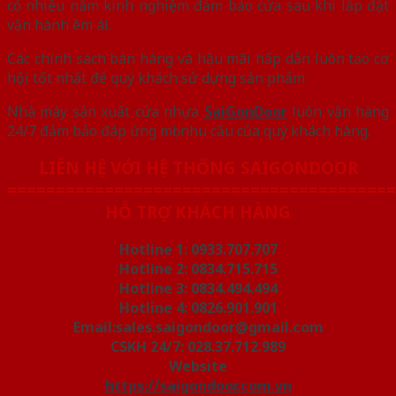
có nhiều năm kinh nghiệm đảm bảo cửa sau khi lắp đặt
vận hành êm ái.
Các chính sách bán hàng và hậu mãi hấp dẫn luôn tạo cơ
hội tốt nhất để quý khách sử dựng sản phẩm
Nhà máy sản xuất cửa nhựa
SaiGonDoor
luôn vận hàng
24/7 đảm bảo đáp ứng mọi nhu cầu của quý khách hàng.
LIÊN HỆ VỚI HỆ THỐNG SAIGONDOOR
========================================
HỖ TRỢ KHÁCH HÀNG
Hotline 1: 0933.707.707
Hotline 2: 0834.715.715
Hotline 3: 0834.494.494
Hotline 4: 0826.901.901
Email:sales.saigondoor@gmail.com
CSKH 24/7: 028.37.712.989
Website
https://saigondoor.com.vn