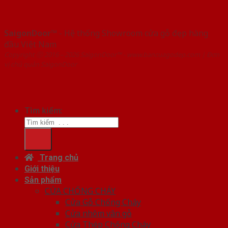
SaigonDoor™
- Hệ thống Showroom cửa gỗ đẹp hàng
đầu Việt Nam
Copyright ⓒ 2016 – 2026 SaigonDoor™ - www.bancuagodep.com | Đơn
vị chủ quản SaigonDoor
Tìm kiếm:
Trang chủ
Giới thiệu
Sản phẩm
CỬA CHỐNG CHÁY
Cửa Gỗ Chống Cháy
Cửa nhôm vân gỗ
Cửa Thép Chống Cháy