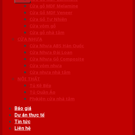
Cửa gỗ MDF Melamine
Cửa Gỗ MDF Veneer
Cửa Gỗ Tự Nhiên
Cửa vòm gỗ
Cửa gỗ nhà tắm
CỬA NHỰA
Cửa Nhựa ABS Hàn Quốc
Cửa Nhựa Đài Loan
Cửa Nhựa Gỗ Composite
Cửa vòm nhựa
Cửa nhựa nhà tắm
NỘI THẤT
Tủ Kệ Bếp
Tủ Quần Áo
Phụ kiện cửa nhà tắm
Báo giá
Dự án thực tế
Tin tức
Liên hệ