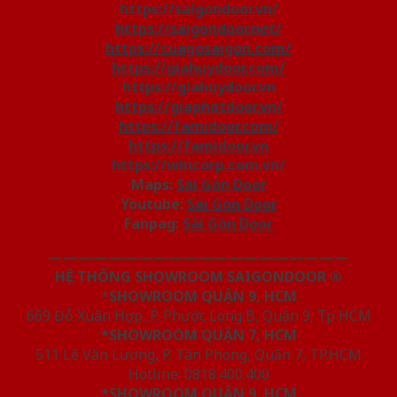
https://saigondoor.vn/
https://saigondoor.net/
https://cuagosaigon.com/
https://giahuydoor.com/
https://giahuydoor.vn
https://giaphatdoor.vn/
https://famidoor.com/
https://famidoor.vn
https://wincorp.com.vn/
Maps:
Sài Gòn Door
Youtube:
Sài Gòn Door
Fanpag:
Sài Gòn Door
————————————————————
HỆ THỐNG SHOWROOM SAIGONDOOR ®
*
SHOWROOM QUẬN 9, HCM
669 Đỗ Xuân Hợp, P. Phước Long B, Quận 9, Tp HCM
*SHOWROOM QUẬN 7, HCM
511 Lê Văn Lương, P. Tân Phong, Quận 7, TP.HCM
Hotline: 0818.400.400
*SHOWROOM QUẬN 9, HCM