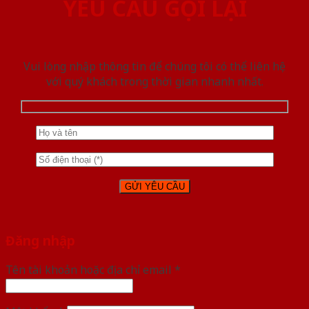
YÊU CẦU GỌI LẠI
Vui lòng nhập thông tin để chúng tôi có thể liên hệ
với quý khách trong thời gian nhanh nhất.
Đăng nhập
Tên tài khoản hoặc địa chỉ email
*