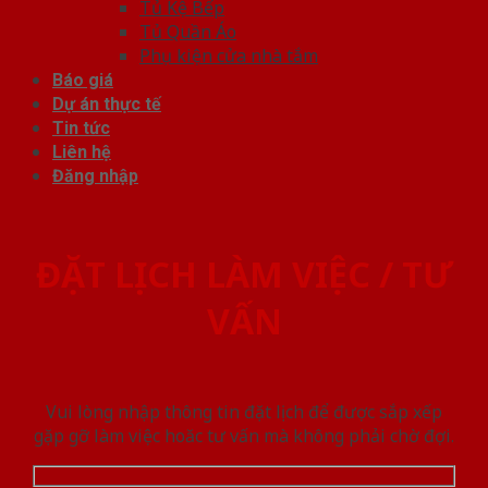
Tủ Kệ Bếp
Tủ Quần Áo
Phụ kiện cửa nhà tắm
Báo giá
Dự án thực tế
Tin tức
Liên hệ
Đăng nhập
ĐẶT LỊCH LÀM VIỆC / TƯ
VẤN
Vui lòng nhập thông tin đặt lịch để được sắp xếp
gặp gỡ làm việc hoăc tư vấn mà không phải chờ đợi.