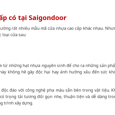
ấp có tại Saigondoor
trường rất nhiều mẫu mã cửa nhựa cao cấp khác nhau. Như
c loại cửa sau:
àm từ những hạt nhựa nguyên sinh để cho ra những sản ph
a này không hề gây độc hại hay ảnh hưởng xấu đến sức kh
 độc đáo với công nghệ pha màu sẵn bên trong vật liệu. K
ó trọng tải tương đối gọn nhẹ, thuận tiện và dễ dàng tro
ng trình xây dựng.