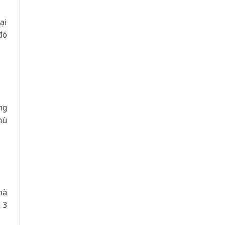
ại
đó
ng
hù
mà
 3