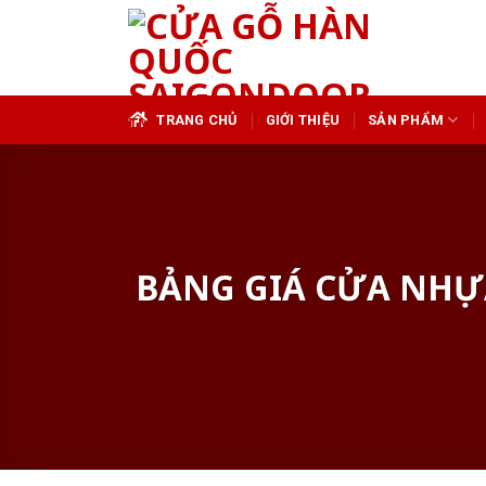
Skip
to
content
TRANG CHỦ
GIỚI THIỆU
SẢN PHẨM
BẢNG GIÁ CỬA NHỰ