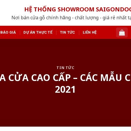
HỆ THỐNG SHOWROOM SAIGONDO
Nơi bán cửa gỗ chính hãng - chất lượng - giá rẻ nhất t
BÁO GIÁ
DỰ ÁN THỰC TẾ
TIN TỨC
LIÊN HỆ
TIN TỨC
A CỬA CAO CẤP – CÁC MẪU 
2021