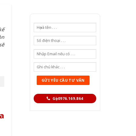
kế
òn
sẽ
Gọi 0976.169.864
a