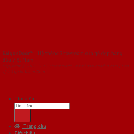
SaigonDoor™
- Hệ thống Showroom cửa gỗ đẹp hàng
đầu Việt Nam
Copyright ⓒ 2016 – 2026 SaigonDoor™ - www.bancuagodep.com | Đơn
vị chủ quản SaigonDoor
Tìm kiếm:
Trang chủ
Giới thiệu