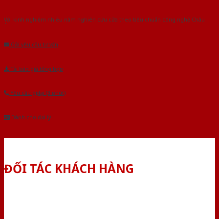
Với kinh nghiệm nhiêu năm nghiên cứu cửa theo tiêu chuẩn công nghệ Châu
Âu.Chúng tôi tự tin là nhà sản xuất & cung cấp hàng đầu tại Việt Nam!
Gửi yêu cầu tư vấn
Tải báo giá tổng hợp
Yêu cầu gọi lại (3 phút)
Dành cho đại lý
ĐỐI TÁC KHÁCH HÀNG