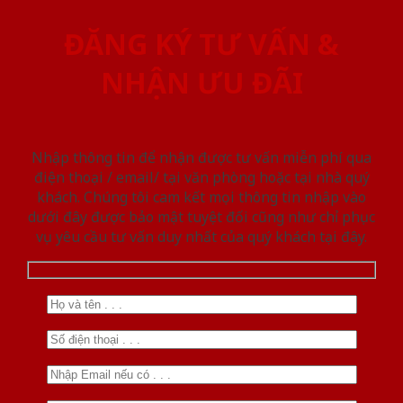
ĐĂNG KÝ TƯ VẤN &
NHẬN ƯU ĐÃI
Nhập thông tin để nhận được tư vấn miễn phí qua
điện thoại / email/ tại văn phòng hoặc tại nhà quý
khách. Chúng tôi cam kết mọi thông tin nhập vào
dưới đây được bảo mật tuyệt đối cũng như chỉ phục
vụ yêu cầu tư vấn duy nhất của quý khách tại đây.