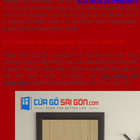
Không hề khó hiểu khi nói rằng
cửa nhựa gỗ composite
có thể khắc phục được những điểm yếu lớn của cửa gỗ tự
nhiên. Vậy ưu điểm của loại cửa này là gì? Dưới đây chính
là những ưu điểm vượt trội mà nhiều khách hàng đánh
giá và ghi nhận sau khi sử dụng:
Độ bền cao và chống chịu mọi loại thời tiết
Trước hết, cửa gỗ composite có độ bền rất cao. Như
chúng ta thấy rằng những loại cửa làm từ gỗ tự nhiên dễ
bị thấm nước do mưa nhiều, độ ẩm cao hay bị khô, gãy do
thời tiết quá nóng. Tuy nhiên, với
cửa nhựa gỗ
composite
, người tiêu dùng không còn nỗi lo này nữa.