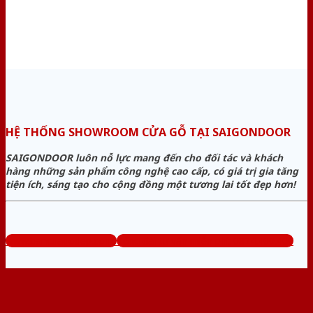
HỆ THỐNG SHOWROOM CỬA GỖ TẠI SAIGONDOOR
SAIGONDOOR luôn nỗ lực mang đến cho đối tác và khách
hàng những sản phẩm công nghệ cao cấp, có giá trị gia tăng
tiện ích, sáng tạo cho cộng đồng một tương lai tốt đẹp hơn!
www.bancuagodep.com
Tổng đài tư vấn miễn phí: 0824.400.400