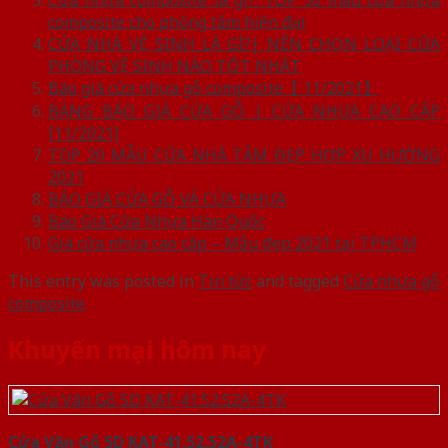
Cửa nhựa composite là gì?. TOP 30 mẫu cửa nhựa
composite cho phòng tắm hiện đại
CỬA NHÀ VỆ SINH LÀ GÌ?| NÊN CHỌN LOẠI CỬA
PHÒNG VỆ SINH NÀO TỐT NHẤT
Báo giá cửa nhựa gỗ composite【 11/2021】
BẢNG BÁO GIÁ CỬA GỖ | CỬA NHỰA CAO CẤP
[11/2021]
TOP 20 MẪU CỬA NHÀ TẮM ĐẸP HỢP XU HƯỚNG
2021
BÁO GIÁ CỬA GỖ VÀ CỬA NHỰA
Báo Giá Cửa Nhựa Hàn Quốc
Giá cửa nhựa cao cấp – Mẫu đẹp 2021 tại TPHCM
This entry was posted in
Tin tức
and tagged
Cửa nhựa gỗ
composite
.
Khuyến mại hôm nay
Cửa Vân Gỗ 5D KAT-41.52.52A-4TK