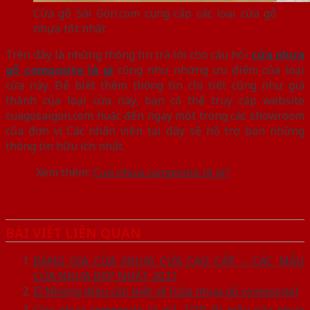
Cửa gỗ Sài Gòn.com cung cấp các loại cửa gỗ
nhựa tốt nhất
Trên đây là những thông tin trả lời cho câu hỏi
cửa nhựa
gỗ composite là gì
cũng như những ưu điểm của loại
cửa này. Để biết thêm thông tin chi tiết cũng như giá
thành của loại cửa này, bạn có thể truy cập website
cuagosaigon.com hoặc đến ngay một trong các showroom
của đơn vị. Các nhân viên tại đây sẽ hỗ trợ bạn những
thông tin hữu ích nhất.
Xem thêm:
Cựa nhựa composite là gì?
BÀI VIẾT LIÊN QUAN
BẢNG GIÁ CỬA NHỰA CỬA CAO CẤP – CÁC MẪU
CỬA NHỰA ĐẸP NHẤT 2021
☑️ Những điều cần biết về [cửa nhựa gỗ composite]