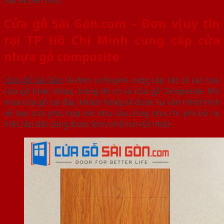
Cửa gỗ Sài Gòn.com – Đơn vị uy tín
tại TP Hồ Chí Minh cung cấp cửa
nhựa gỗ composite
Cửa gỗ Sài Gòn
là đơn vị chuyên cung cấp tất cả các loại
cửa gỗ khác nhau, trong đó có cả cửa gỗ Composite. Khi
mua cửa gỗ tại đây, khách hàng sẽ được tư vấn nhiệt tình
về loại cửa phù hợp với nhu cầu cũng như chi phí bỏ ra.
Việc lắp đặt cũng được đơn vị hỗ trợ tốt nhất.