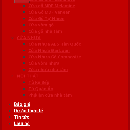
Cửa gỗ MDF Melamine
Cửa Gỗ MDF Veneer
Cửa Gỗ Tự Nhiên
Cửa vòm gỗ
Cửa gỗ nhà tắm
CỬA NHỰA
Cửa Nhựa ABS Hàn Quốc
Cửa Nhựa Đài Loan
Cửa Nhựa Gỗ Composite
Cửa vòm nhựa
Cửa nhựa nhà tắm
NỘI THẤT
Tủ Kệ Bếp
Tủ Quần Áo
Phụ kiện cửa nhà tắm
Báo giá
Dự án thực tế
Tin tức
Liên hệ