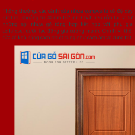
Thông thường, các cánh
cửa nhựa composite
có độ dày
rất lớn, khoảng từ 40mm trở lên. Chất liệu cửa lại là từ
những sợi nhựa gỗ tổng hợp kết hợp với phụ gia
cellulose, dưới tác động gia cường mạnh. Chính vì thế,
cửa có khả năng cách nhiệt cũng như cách âm vô cùng tốt.