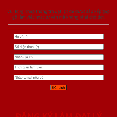
Vui lòng nhập thông tin đặt lịch để được sắp xếp gặp
gỡ làm việc hoăc tư vấn mà không phải chờ đợi.
ĐĂNG KÝ LÀM ĐẠI LÝ