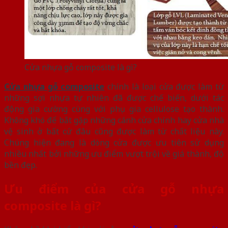
Cửa nhựa gỗ composite là gì?
Cửa nhựa gỗ composite
chính là loại cửa được làm từ
những sợi nhựa tự nhiên đã được chế biến, dưới tác
động gia cường cùng với phụ gia cellulose tạo thành.
Không khó để bắt gặp những cánh cửa chính hay cửa nhà
vệ sinh ở bất cứ đâu cũng được làm từ chất liệu này.
Chúng hiện đang là dòng cửa được ưu tiên sử dụng
nhiều nhất bởi những ưu điểm vượt trội về giá thành, độ
bền đẹp.
Ưu điểm của cửa gỗ nhựa
composite là gì?