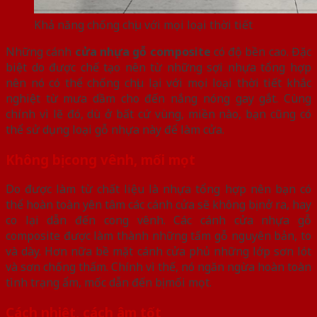
Khả năng chống chịu với mọi loại thời tiết
Những cánh
cửa nhựa gỗ composite
có độ bền cao. Đặc
biệt do được chế tạo nên từ những sợi nhựa tổng hợp
nên nó có thể chống chịu lại với mọi loại thời tiết khắc
nghiệt từ mưa dầm cho đến nắng nóng gay gắt. Cùng
chính vì lẽ đó, dù ở bất cứ vùng, miền nào, bạn cũng có
thể sử dụng loại gỗ nhựa này để làm cửa.
Không bị cong vênh, mối mọt
Do được làm từ chất liệu là nhựa tổng hợp nên bạn có
thể hoàn toàn yên tâm các cánh cửa sẽ không bị nở ra, hay
co lại dẫn đến cong vênh. Các cánh cửa nhựa gỗ
composite được làm thành những tấm gỗ nguyên bản, to
và dày. Hơn nữa bề mặt cánh cửa phủ những lớp sơn lót
và sơn chống thấm. Chính vì thế, nó ngăn ngừa hoàn toàn
tình trạng ẩm, mốc dẫn đến bị mối mọt.
Cách nhiệt, cách âm tốt