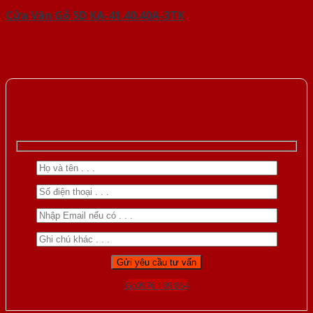
Cửa Vân Gỗ 5D KA-41.40.40A-3TK
Gọi 0976.169.864