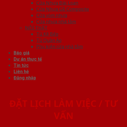
Cửa Nhựa Đài Loan
Cửa Nhựa Gỗ Composite
Cửa vòm nhựa
Cửa nhựa nhà tắm
NỘI THẤT
Tủ Kệ Bếp
Tủ Quần Áo
Phụ kiện cửa nhà tắm
Báo giá
Dự án thực tế
Tin tức
Liên hệ
Đăng nhập
ĐẶT LỊCH LÀM VIỆC / TƯ
VẤN