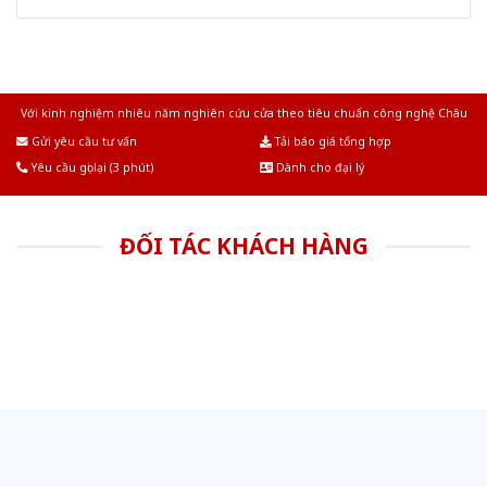
Với kinh nghiệm nhiêu năm nghiên cứu cửa theo tiêu chuẩn công nghệ Châu
Âu.Chúng tôi tự tin là nhà sản xuất & cung cấp hàng đầu tại Việt Nam!
Gửi yêu cầu tư vấn
Tải báo giá tổng hợp
Yêu cầu gọi lại (3 phút)
Dành cho đại lý
ĐỐI TÁC KHÁCH HÀNG