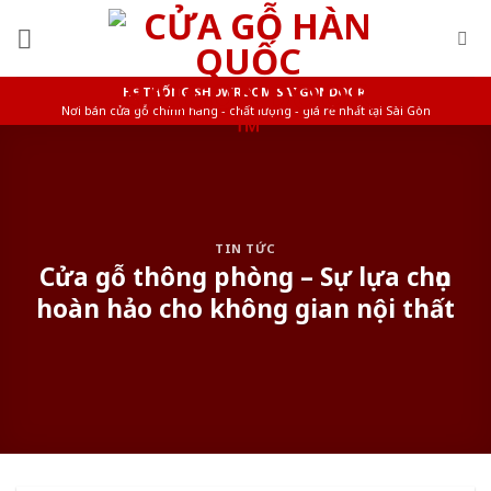
Skip
to
content
HỆ THỐNG SHOWROOM SAIGONDOOR
Nơi bán cửa gỗ chính hãng - chất lượng - giá rẻ nhất tại Sài Gòn
TIN TỨC
Cửa gỗ thông phòng – Sự lựa chọn
hoàn hảo cho không gian nội thất