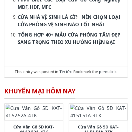
MDF, HDF, MFC
CỬA NHÀ VỆ SINH LÀ GÌ?| NÊN CHỌN LOẠI
CỬA PHÒNG VỆ SINH NÀO TỐT NHẤT
TỔNG HỢP 40+ MẪU CỬA PHÒNG TẮM ĐẸP
SANG TRỌNG THEO XU HƯỚNG HIỆN ĐẠI
This entry was posted in
Tin tức
. Bookmark the
permalink
.
KHUYẾN MẠI HÔM NAY
Cửa Vân Gỗ 5D KAT-
Cửa Vân Gỗ 5D KAT-
41.52.52A-4TK
41.51.51A-3TK