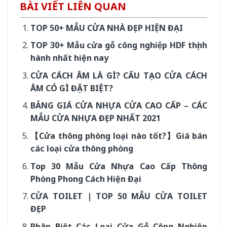
BÀI VIẾT LIÊN QUAN
TOP 50+ MẪU CỬA NHÀ ĐẸP HIỆN ĐẠI
TOP 30+ Mẫu cửa gỗ công nghiệp HDF thịnh
hành nhất hiện nay
CỬA CÁCH ÂM LÀ GÌ? CẤU TẠO CỬA CÁCH
ÂM CÓ GÌ ĐẶT BIỆT?
BẢNG GIÁ CỬA NHỰA CỬA CAO CẤP – CÁC
MẪU CỬA NHỰA ĐẸP NHẤT 2021
【Cửa thông phòng loại nào tốt?】Giá bán
các loại cửa thông phòng
Top 30 Mẫu Cửa Nhựa Cao Cấp Thông
Phòng Phong Cách Hiện Đại
CỬA TOILET | TOP 50 MẪU CỬA TOILET
ĐẸP
Phân Biệt Các Loại Cửa Gỗ Công Nghiệp