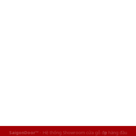
SaigonDoor™
- Hệ thống Showroom cửa gỗ đẹp hàng đầu