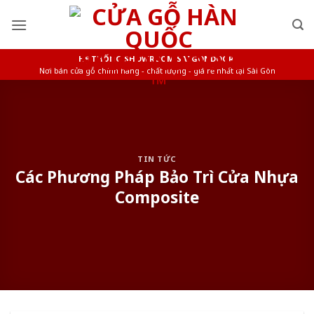
Skip
to
content
HỆ THỐNG SHOWROOM SAIGONDOOR
Nơi bán cửa gỗ chính hãng - chất lượng - giá rẻ nhất tại Sài Gòn
TIN TỨC
Các Phương Pháp Bảo Trì Cửa Nhựa
Composite