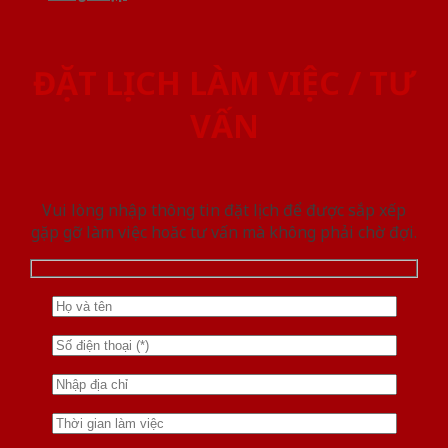
ĐẶT LỊCH LÀM VIỆC / TƯ
VẤN
Vui lòng nhập thông tin đặt lịch để được sắp xếp
gặp gỡ làm việc hoăc tư vấn mà không phải chờ đợi.