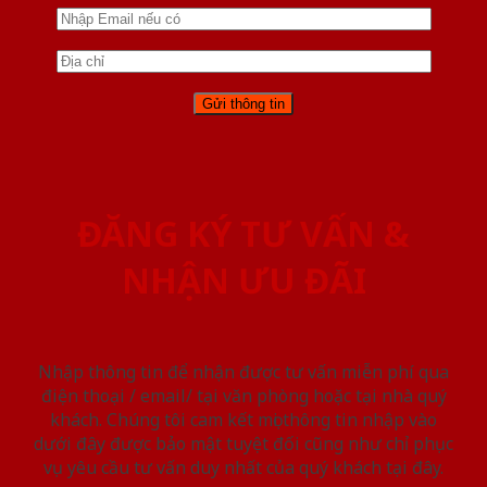
ĐĂNG KÝ TƯ VẤN &
NHẬN ƯU ĐÃI
Nhập thông tin để nhận được tư vấn miễn phí qua
điện thoại / email/ tại văn phòng hoặc tại nhà quý
khách. Chúng tôi cam kết mọi thông tin nhập vào
dưới đây được bảo mật tuyệt đối cũng như chỉ phục
vụ yêu cầu tư vấn duy nhất của quý khách tại đây.