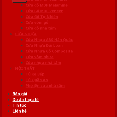
Cửa gỗ MDF Melamine
Cửa Gỗ MDF Veneer
Cửa Gỗ Tự Nhiên
Cửa vòm gỗ
Cửa gỗ nhà tắm
CỬA NHỰA
Cửa Nhựa ABS Hàn Quốc
Cửa Nhựa Đài Loan
Cửa Nhựa Gỗ Composite
Cửa vòm nhựa
Cửa nhựa nhà tắm
NỘI THẤT
Tủ Kệ Bếp
Tủ Quần Áo
Phụ kiện cửa nhà tắm
Báo giá
Dự án thực tế
Tin tức
Liên hệ