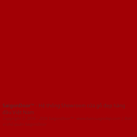
SaigonDoor™
- Hệ thống Showroom cửa gỗ đẹp hàng
đầu Việt Nam
Copyright ⓒ 2016 – 2026 SaigonDoor™ - www.bancuagodep.com | Đơn
vị chủ quản SaigonDoor