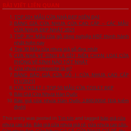
BÀI VIẾT LIÊN QUAN
TOP 50+ MẪU CỬA NHÀ ĐẸP HIỆN ĐẠI
BẢNG GIÁ CỬA NHỰA CỬA CAO CẤP – CÁC MẪU
CỬA NHỰA ĐẸP NHẤT 2021
TOP 30+ Mẫu cửa gỗ công nghiệp HDF thịnh hành
nhất hiện nay
Top 30 Mẫu cửa nhựa giả gỗ đẹp nhất
CỬA NHÀ VỆ SINH LÀ GÌ?| NÊN CHỌN LOẠI CỬA
PHÒNG VỆ SINH NÀO TỐT NHẤT
Cửa nhựa composite là gì?
BẢNG BÁO GIÁ CỬA GỖ | CỬA NHỰA CAO CẤP
[11/2021]
CỬA TOILET | TOP 50 MẪU CỬA TOILET ĐẸP
Báo Giá Cửa Nhựa Hàn Quốc
Báo giá cửa nhựa Hàn Quốc 2.800.000đ [Đã kiểm
định]
This entry was posted in
Tin tức
and tagged
báo giá cửa
nhựa cao cấp
,
Báo giá cửa nhựa giá rẻ
,
cửa nhựa cao cấp.
,
Cửa nhựa đẹp
,
Cửa Nhựa Giả Gỗ
,
CỬA NHỰA GIÁ RẺ
,
thi