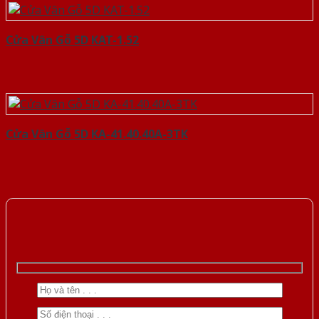
Cửa Vân Gỗ 5D KAT-1.52
Cửa Vân Gỗ 5D KA-41.40.40A-3TK