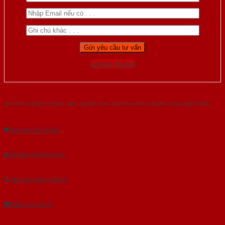
Gọi 0976.169.864
Với kinh nghiệm nhiêu năm nghiên cứu cửa theo tiêu chuẩn công nghệ Châu
Âu.Chúng tôi tự tin là nhà sản xuất & cung cấp hàng đầu tại Việt Nam!
Gửi yêu cầu tư vấn
Tải báo giá tổng hợp
Yêu cầu gọi lại (3 phút)
Dành cho đại lý