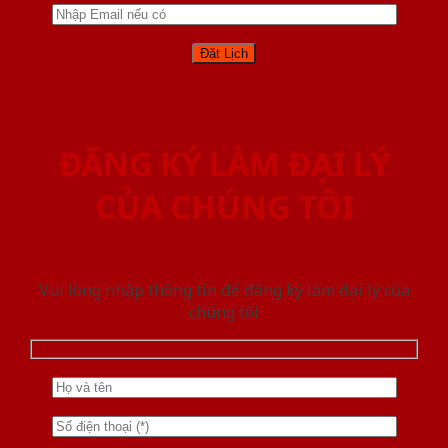
ĐĂNG KÝ LÀM ĐẠI LÝ
CỦA CHÚNG TÔI
Vui lòng nhập thông tin để đăng ký làm đại lý của
chúng tôi