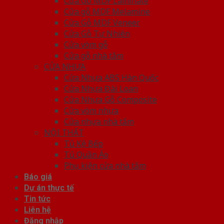
Cửa Gỗ MDF Laminate
Cửa gỗ MDF Melamine
Cửa Gỗ MDF Veneer
Cửa Gỗ Tự Nhiên
Cửa vòm gỗ
Cửa gỗ nhà tắm
CỬA NHỰA
Cửa Nhựa ABS Hàn Quốc
Cửa Nhựa Đài Loan
Cửa Nhựa Gỗ Composite
Cửa vòm nhựa
Cửa nhựa nhà tắm
NỘI THẤT
Tủ Kệ Bếp
Tủ Quần Áo
Phụ kiện cửa nhà tắm
Báo giá
Dự án thực tế
Tin tức
Liên hệ
Đăng nhập