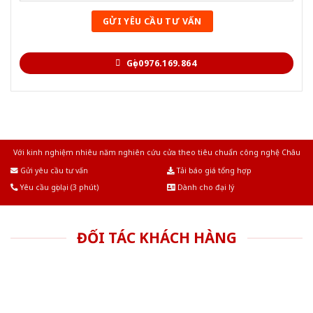
Gọi 0976.169.864
Với kinh nghiệm nhiêu năm nghiên cứu cửa theo tiêu chuẩn công nghệ Châu
Âu.Chúng tôi tự tin là nhà sản xuất & cung cấp hàng đầu tại Việt Nam!
Gửi yêu cầu tư vấn
Tải báo giá tổng hợp
Yêu cầu gọi lại (3 phút)
Dành cho đại lý
ĐỐI TÁC KHÁCH HÀNG