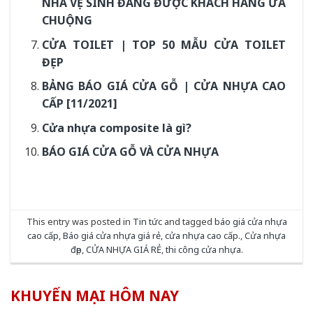
NHÀ VỆ SINH ĐANG ĐƯỢC KHÁCH HÀNG ƯA
CHUỘNG
CỬA TOILET | TOP 50 MẪU CỬA TOILET
ĐẸP
BẢNG BÁO GIÁ CỬA GỖ | CỬA NHỰA CAO
CẤP [11/2021]
Cửa nhựa composite là gì?
BÁO GIÁ CỬA GỖ VÀ CỬA NHỰA
This entry was posted in
Tin tức
and tagged
báo giá cửa nhựa
cao cấp
,
Báo giá cửa nhựa giá rẻ
,
cửa nhựa cao cấp.
,
Cửa nhựa
đẹp
,
CỬA NHỰA GIÁ RẺ
,
thi công cửa nhựa
.
KHUYẾN MẠI HÔM NAY