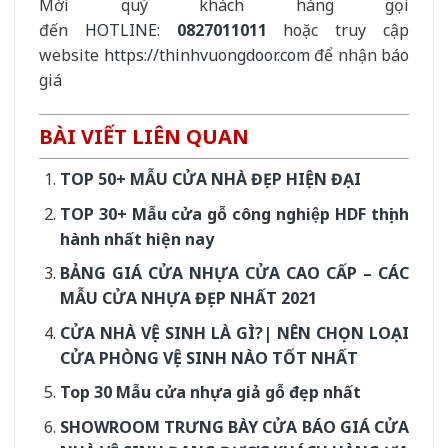
Mời quý khách hàng gọi
đến
HOTLINE:
0827011011
hoặc truy cập
website
https://thinhvuongdoor.com
để nhận báo
giá
BÀI VIẾT LIÊN QUAN
TOP 50+ MẪU CỬA NHÀ ĐẸP HIỆN ĐẠI
TOP 30+ Mẫu cửa gỗ công nghiệp HDF thịnh
hành nhất hiện nay
BẢNG GIÁ CỬA NHỰA CỬA CAO CẤP – CÁC
MẪU CỬA NHỰA ĐẸP NHẤT 2021
CỬA NHÀ VỆ SINH LÀ GÌ?| NÊN CHỌN LOẠI
CỬA PHÒNG VỆ SINH NÀO TỐT NHẤT
Top 30 Mẫu cửa nhựa giả gỗ đẹp nhất
SHOWROOM TRƯNG BÀY CỬA BÁO GIÁ CỬA