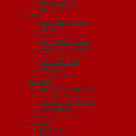
Cửa thép vân gỗ
Cửa vân gỗ 5D
CỬA GỖ
Cửa Gỗ ABS Hàn Quốc
Cửa Gỗ HDF
Cửa Gỗ HDF Veneer
Cửa Gỗ MDF Laminate
Cửa gỗ MDF Melamine
Cửa Gỗ MDF Veneer
Cửa Gỗ Tự Nhiên
Cửa vòm gỗ
Cửa gỗ nhà tắm
CỬA NHỰA
Cửa Nhựa ABS Hàn Quốc
Cửa Nhựa Đài Loan
Cửa Nhựa Gỗ Composite
Cửa vòm nhựa
Cửa nhựa nhà tắm
NỘI THẤT
Tủ Kệ Bếp
Tủ Quần Áo