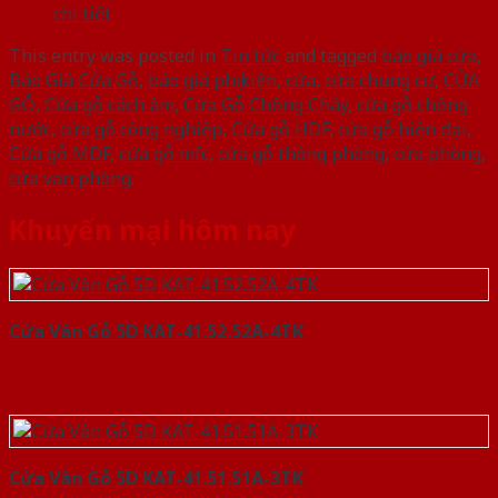
chi tiết
This entry was posted in
Tin tức
and tagged
báo giá cửa
,
Báo Giá Cửa Gỗ
,
báo giá phụ kiện
,
cửa
,
cửa chung cư
,
CỬA
GỖ
,
Cửa gỗ cách âm
,
Cửa Gỗ Chống Cháy
,
cửa gỗ chống
nước
,
cửa gỗ công nghiệp
,
Cửa gỗ HDF
,
cửa gỗ hiện đại
,
Cửa gỗ MDF
,
cửa gỗ mfc
,
cửa gỗ thông phòng
,
cửa phòng
,
cửa văn phòng
.
Khuyến mại hôm nay
Cửa Vân Gỗ 5D KAT-41.52.52A-4TK
Cửa Vân Gỗ 5D KAT-41.51.51A-3TK