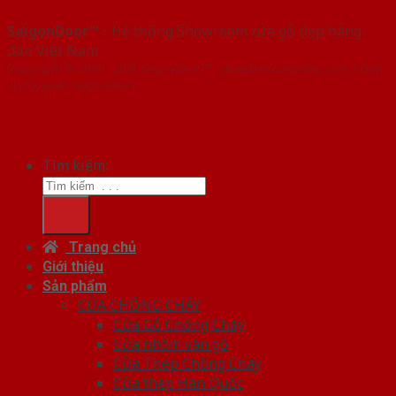
SaigonDoor™
- Hệ thống Showroom cửa gỗ đẹp hàng
đầu Việt Nam
Copyright ⓒ 2016 – 2026 SaigonDoor™ - www.bancuagodep.com | Đơn
vị chủ quản SaigonDoor
Tìm kiếm:
Trang chủ
Giới thiệu
Sản phẩm
CỬA CHỐNG CHÁY
Cửa Gỗ Chống Cháy
Cửa nhôm vân gỗ
Cửa Thép Chống Cháy
Cửa thép Hàn Quốc