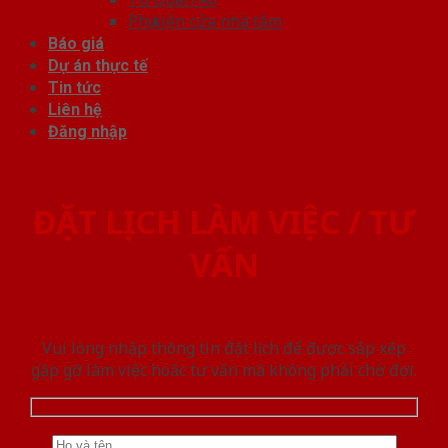
Phụ kiện cửa nhà tắm
Báo giá
Dự án thực tế
Tin tức
Liên hệ
Đăng nhập
ĐẶT LỊCH LÀM VIỆC / TƯ
VẤN
Vui lòng nhập thông tin đặt lịch để được sắp xếp
gặp gỡ làm việc hoăc tư vấn mà không phải chờ đợi.