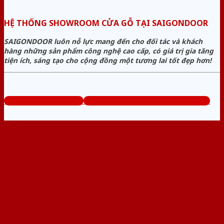
HỆ THỐNG SHOWROOM CỬA GỖ TẠI SAIGONDOOR
SAIGONDOOR luôn nỗ lực mang đến cho đối tác và khách
hàng những sản phẩm công nghệ cao cấp, có giá trị gia tăng
tiện ích, sáng tạo cho cộng đồng một tương lai tốt đẹp hơn!
www.bancuagodep.com
Tổng đài tư vấn miễn phí: 0824.400.400