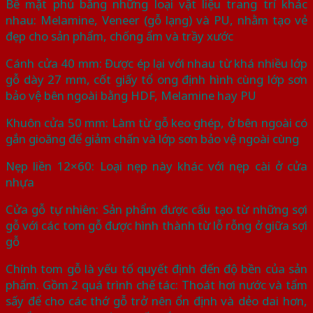
Bề mặt phủ bằng những loại vật liệu trang trí khác
nhau: Melamine, Veneer (gỗ lạng) và PU, nhằm tạo vẻ
đẹp cho sản phẩm, chống ẩm và trầy xước
Cánh cửa 40 mm: Được ép lại với nhau từ khá nhiều lớp
gỗ dày 27 mm, cốt giấy tổ ong định hình cùng lớp sơn
bảo vệ bên ngoài bằng HDF, Melamine hay PU
Khuôn cửa 50 mm: Làm từ gỗ keo ghép, ở bên ngoài có
gắn gioăng để giảm chấn và lớp sơn bảo vệ ngoài cùng
Nẹp liền 12×60: Loại nẹp này khác với nẹp cài ở cửa
nhựa
Cửa gỗ tự nhiên: Sản phẩm được cấu tạo từ những sợi
gỗ với các tom gỗ được hình thành từ lỗ rỗng ở giữa sợi
gỗ
Chính tom gỗ là yếu tố quyết định đến độ bền của sản
phẩm. Gồm 2 quá trình chế tác: Thoát hơi nước và tẩm
sấy để cho các thớ gỗ trở nên ổn định và dẻo dai hơn,