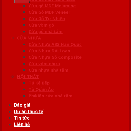
Cửa gỗ MDF Melamine
Cửa Gỗ MDF Veneer
Cửa Gỗ Tự Nhiên
Cửa vòm gỗ
Cửa gỗ nhà tắm
CỬA NHỰA
Cửa Nhựa ABS Hàn Quốc
Cửa Nhựa Đài Loan
Cửa Nhựa Gỗ Composite
Cửa vòm nhựa
Cửa nhựa nhà tắm
NỘI THẤT
Tủ Kệ Bếp
Tủ Quần Áo
Phụ kiện cửa nhà tắm
Báo giá
Dự án thực tế
Tin tức
Liên hệ