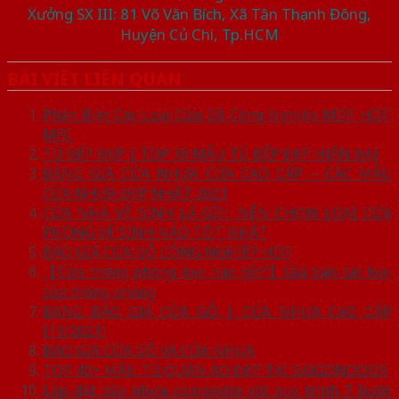
Xưởng SX III: 81 Võ Văn Bích, Xã Tân Thạnh Đông,
Huyện Củ Chi, Tp.HCM
BÀI VIẾT LIÊN QUAN
Phân Biệt Các Loại Cửa Gỗ Công Nghiệp MDF, HDF,
MFC
TỦ BẾP ĐẸP | TOP 30 MẪU TỦ BẾP ĐẸP HIỆN ĐẠI
BẢNG GIÁ CỬA NHỰA CỬA CAO CẤP – CÁC MẪU
CỬA NHỰA ĐẸP NHẤT 2021
CỬA NHÀ VỆ SINH LÀ GÌ?| NÊN CHỌN LOẠI CỬA
PHÒNG VỆ SINH NÀO TỐT NHẤT
BÁO GIÁ CỬA GỖ CÔNG NGHIỆP HDF
【Cửa thông phòng loại nào tốt?】Giá bán các loại
cửa thông phòng
BẢNG BÁO GIÁ CỬA GỖ | CỬA NHỰA CAO CẤP
[11/2021]
BÁO GIÁ CỬA GỖ VÀ CỬA NHỰA
TOP 40+ MẪU TỦ QUẦN ÁO ĐẸP TẠI SAIGONDOOR
Lắp đặt cửa nhựa composite với quy trình 7 bước