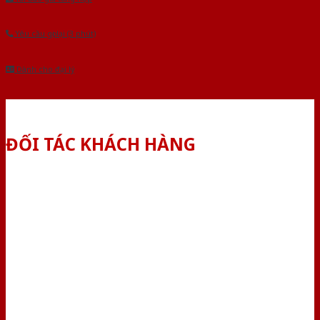
Yêu cầu gọi lại (3 phút)
Dành cho đại lý
ĐỐI TÁC KHÁCH HÀNG