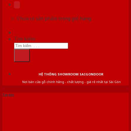
Chưa có sản phẩm trong giỏ hàng.
Tìm kiếm:
HỆ THỐNG SHOWROOM SAIGONDOOR
Nơi bán cửa gỗ chính hãng - chất lượng - giá rẻ nhất tại Sài Gòn
Tin tức
SO SÁNH CỬA GỖ VÀ CỬA
GỖ CÔNG NGHIỆP – VIDEO