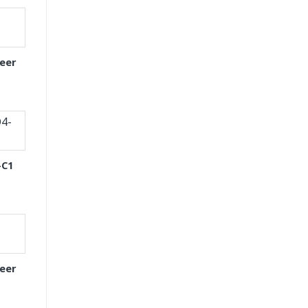
eer
-C1
eer