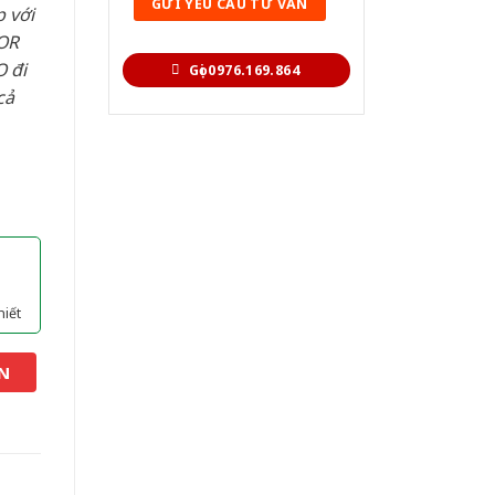
 với
OR
 đi
Gọi 0976.169.864
cả
hiết
N