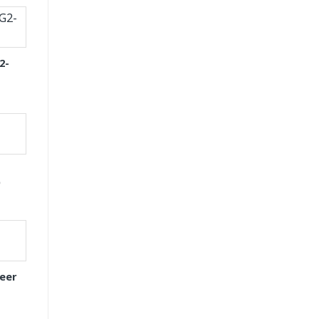
2-
D
eer