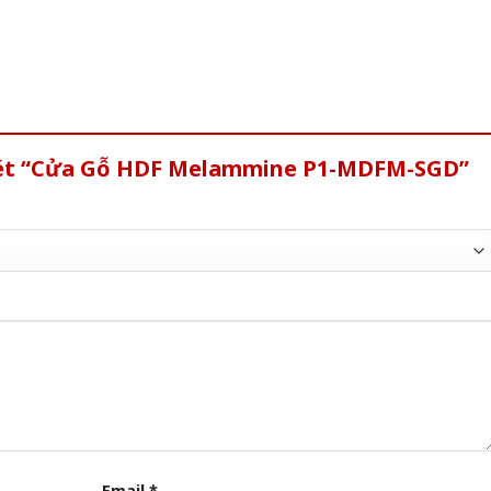
 xét “Cửa Gỗ HDF Melammine P1-MDFM-SGD”
Email
*