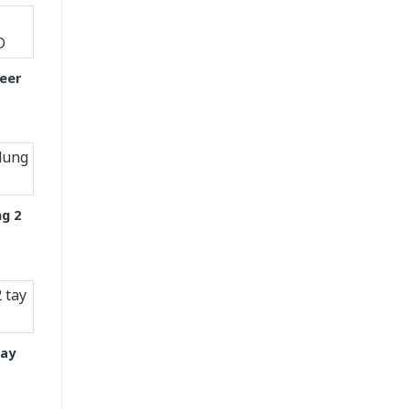
eer
g 2
tay