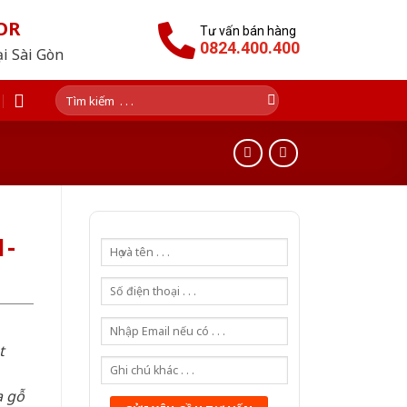
OR
Tư vấn bán hàng
0824.400.400
ại Sài Gòn
Tìm
kiếm:
1-
t
a gỗ