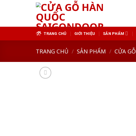
Skip
to
content
TRANG CHỦ
GIỚI THIỆU
SẢN PHẨM
TRANG CHỦ
/
SẢN PHẨM
/
CỬA GỖ