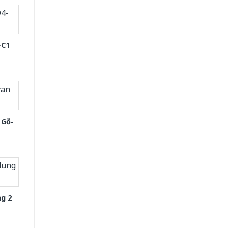
-C1
 Gỗ-
g 2