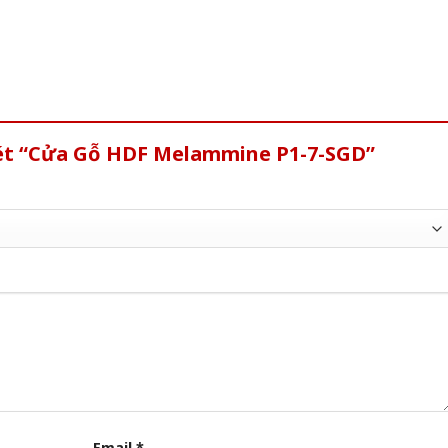
xét “Cửa Gỗ HDF Melammine P1-7-SGD”
Email
*