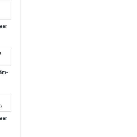
eer
Xám-
eer