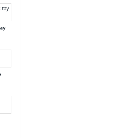
tay
o