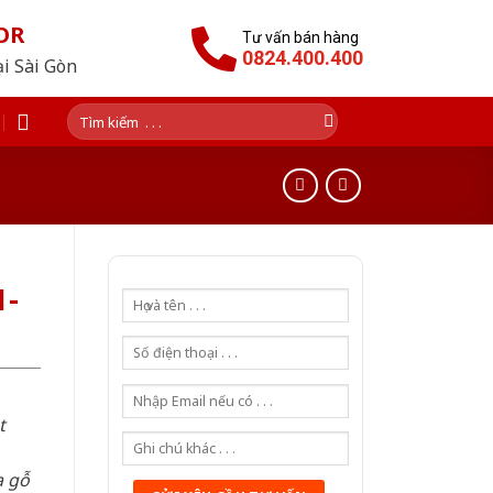
OR
Tư vấn bán hàng
0824.400.400
ại Sài Gòn
Tìm
kiếm:
1-
t
a gỗ