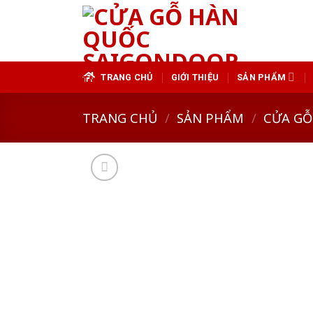
Skip
to
content
TRANG CHỦ
GIỚI THIỆU
SẢN PHẨM
TRANG CHỦ
/
SẢN PHẨM
/
CỬA GỖ