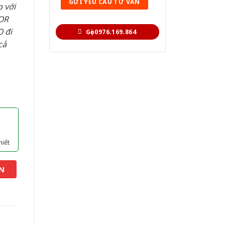
 với
OR
 đi
Gọi 0976.169.864
cả
hiết
N