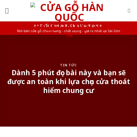
Skip
to
content
HỆ THỐNG SHOWROOM SAIGONDOOR
Nơi bán cửa gỗ chính hãng - chất lượng - giá rẻ nhất tại Sài Gòn
TIN TỨC
Dành 5 phút đọc bài này và bạn sẽ
được an toàn khi lựa chọn cửa thoát
hiểm chung cư