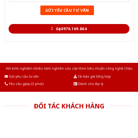
Gọi 0976.169.864
Với kinh nghiệm nhiêu năm nghiên cứu cửa theo tiêu chuẩn công nghệ Châu
Âu.Chúng tôi tự tin là nhà sản xuất & cung cấp hàng đầu tại Việt Nam!
Gửi yêu cầu tư vấn
Tải báo giá tổng hợp
Yêu cầu gọi lại (3 phút)
Dành cho đại lý
ĐỐI TÁC KHÁCH HÀNG