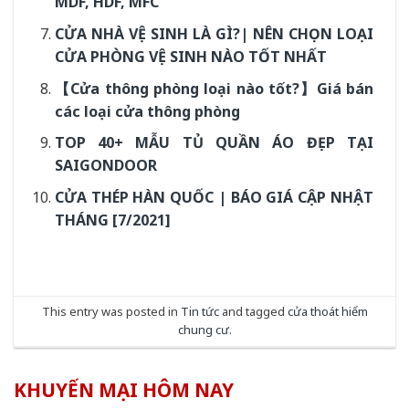
MDF, HDF, MFC
CỬA NHÀ VỆ SINH LÀ GÌ?| NÊN CHỌN LOẠI
CỬA PHÒNG VỆ SINH NÀO TỐT NHẤT
【Cửa thông phòng loại nào tốt?】Giá bán
các loại cửa thông phòng
TOP 40+ MẪU TỦ QUẦN ÁO ĐẸP TẠI
SAIGONDOOR
CỬA THÉP HÀN QUỐC | BÁO GIÁ CẬP NHẬT
THÁNG [7/2021]
This entry was posted in
Tin tức
and tagged
cửa thoát hiểm
chung cư
.
KHUYẾN MẠI HÔM NAY