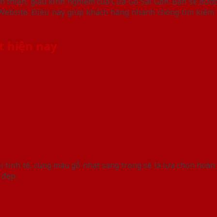
n thiện, giàu kinh nghiệm của Cửa Gỗ Sài Gòn. Bạn sẽ được
ặc Website. Điều này giúp khách hàng nhanh chóng tìm kiế
t hiện nay
 tinh tế, cùng màu gỗ nhạt sang trọng sẽ là lựa chọn ho
đẹp.