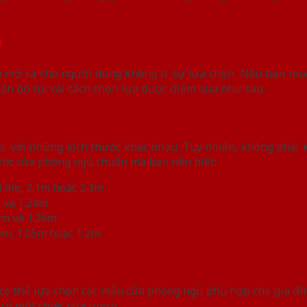
p
hau mở ra cho người dùng không ít sự lựa chọn. Nếu bạn 
n bỏ túi vài cách chọn lựa được điểm qua như sau:
, với những kích thước khác nhau. Tuy nhiên, không phải 
hước cửa phòng ngủ chuẩn mà bạn nên biết:
.9m, 2.1m hoặc 2.3m
 và 1.24m
6m và 1.26m
m, 1.05m hoặc 1.2m.
n có thể lựa chọn các mẫu cửa phòng ngủ phù hợp cho gia đì
có một chiếc cửa ưng ý.