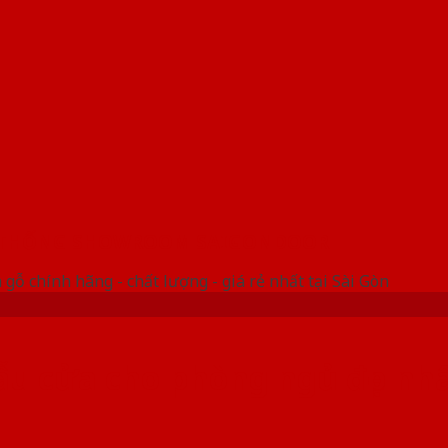
 THỐNG SHOWROOM SAIGONDOOR
gỗ chính hãng - chất lượng - giá rẻ nhất tại Sài Gòn
ẫu cửa cho phòng ngủ đẹp nhấ