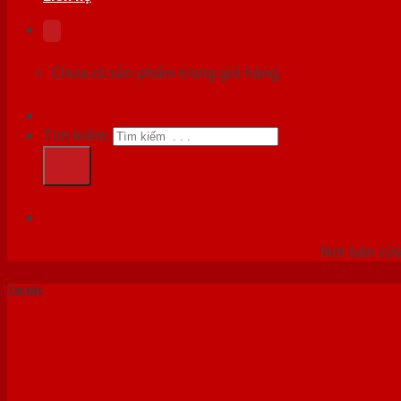
Chưa có sản phẩm trong giỏ hàng.
Tìm kiếm:
HỆ
Nơi bán cửa 
Tin tức
Cửa phòng ngủ là gì? 99+ m