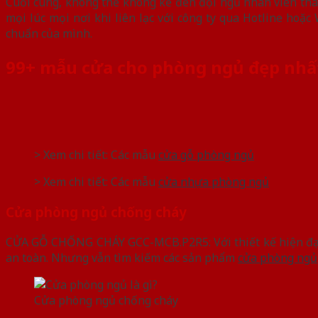
Cuối cùng, không thể không kể đến đội ngũ nhân viên thâ
mọi lúc mọi nơi khi liên lạc với công ty qua Hotline ho
chuẩn của mình.
99+ mẫu cửa cho phòng ngủ đẹp nhấ
> Xem chi tiết: Các mẫu
c
ửa gỗ phòng ngủ
> Xem chi tiết: Các mẫu
cửa nhựa phòng ngủ
Cửa phòng ngủ chống cháy
CỬA GỖ CHỐNG CHÁY GCC-MCB.P2R5: Với thiết kế hiện đại
an toàn. Nhưng vẫn tìm kiếm các sản phẩm
cửa phòng ngủ
Cửa phòng ngủ chống cháy