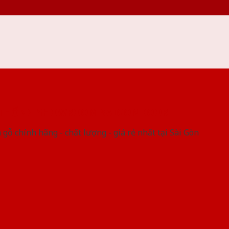
 THỐNG SHOWROOM SAIGONDOOR
gỗ chính hãng - chất lượng - giá rẻ nhất tại Sài Gòn