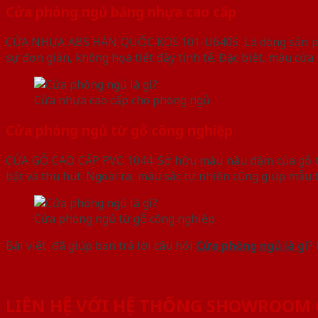
Cửa phòng ngủ bằng nhựa cao cấp
CỬA NHỰA ABS HÀN QUỐC KOS.101-U6405: Là dòng sản phẩm 
sự đơn giản, không họa tiết đầy tinh tế. Đặc biệt, màu cửa 
Cửa nhựa cao cấp cho phòng ngủ
Cửa phòng ngủ từ gỗ công nghiệp
CỬA GỖ CAO CẤP PVC 1044: Sở hữu màu nâu đậm của gỗ tự n
bật và thu hút. Ngoài ra, màu sắc tự nhiên cũng giúp mẫu 
Cửa phòng ngủ từ gỗ công nghiệp
Bài viết đã giúp bạn trả lời câu hỏi
Cửa phòng ngủ là gì
?
LIÊN HỆ VỚI HỆ THỐNG SHOWROOM 