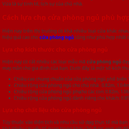
Vừa là sự tinh tế, lịch sự của chủ nhà.
Cách lựa chọn cửa phòng ngủ phù hợ
Hiện nay trên thị trường có khá nhiều loại cửa khác n
hiệu quả cao cho
cửa phòng ngủ
cũng như phù hợp nhất cầ
Lựa chọn kích thước cho cửa phòng ngủ
Hiện nay có rất nhiều các loại mẫu mã
cửa phòng ngủ
đẹp
may mắn cho gia đình của bạn. Dưới đây là một số kích t
Chiều cao chung chuẩn của cửa phòng ngủ phổ biến 1
Chiều rộng cửa phòng ngủ cho chủ nhà: 0.82m, 1.04m
Chiều rộng cửa phòng ngủ phụ cho các con: 0.82m, 1.0
Chiều rộng cửa phòng ngủ dành riêng cho khách: 0.85
Lựa chọn chất liệu cho cửa phòng ngủ
Tùy thuộc vào diện tích và nhu cầu sử dụng thực tế mà bạ
khá nhiều các yếu tố quan trọng khác cần được xem xét để 