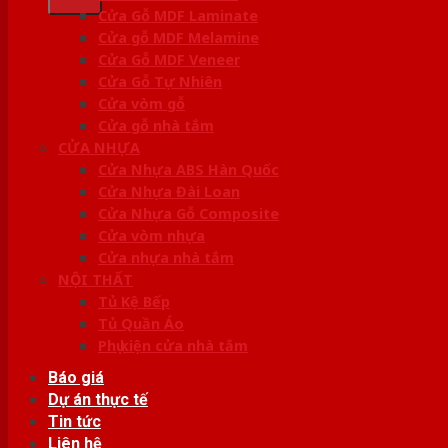
Cửa Gỗ MDF Laminate
Cửa gỗ MDF Melamine
Cửa Gỗ MDF Veneer
Cửa Gỗ Tự Nhiên
Cửa vòm gỗ
Cửa gỗ nhà tắm
CỬA NHỰA
Cửa Nhựa ABS Hàn Quốc
Cửa Nhựa Đài Loan
Cửa Nhựa Gỗ Composite
Cửa vòm nhựa
Cửa nhựa nhà tắm
NỘI THẤT
Tủ Kệ Bếp
Tủ Quần Áo
Phụ kiện cửa nhà tắm
Báo giá
Dự án thực tế
Tin tức
Liên hệ