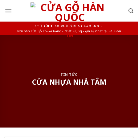
Skip
to
content
HỆ THỐNG SHOWROOM SAIGONDOOR
Nơi bán cửa gỗ chính hãng - chất lượng - giá rẻ nhất tại Sài Gòn
TIN TỨC
CỬA NHỰA NHÀ TẮM