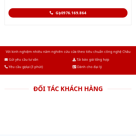
Gọi 0976.169.864
Với kinh nghiệm nhiêu năm nghiên cứu cửa theo tiêu chuẩn công nghệ Châu
Âu.Chúng tôi tự tin là nhà sản xuất & cung cấp hàng đầu tại Việt Nam!
Gửi yêu cầu tư vấn
Tải báo giá tổng hợp
Yêu cầu gọi lại (3 phút)
Dành cho đại lý
ĐỐI TÁC KHÁCH HÀNG