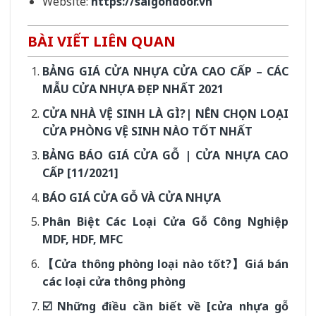
Website:
https://saigondoor.vn
BÀI VIẾT LIÊN QUAN
BẢNG GIÁ CỬA NHỰA CỬA CAO CẤP – CÁC
MẪU CỬA NHỰA ĐẸP NHẤT 2021
CỬA NHÀ VỆ SINH LÀ GÌ?| NÊN CHỌN LOẠI
CỬA PHÒNG VỆ SINH NÀO TỐT NHẤT
BẢNG BÁO GIÁ CỬA GỖ | CỬA NHỰA CAO
CẤP [11/2021]
BÁO GIÁ CỬA GỖ VÀ CỬA NHỰA
Phân Biệt Các Loại Cửa Gỗ Công Nghiệp
MDF, HDF, MFC
【Cửa thông phòng loại nào tốt?】Giá bán
các loại cửa thông phòng
☑️ Những điều cần biết về [cửa nhựa gỗ