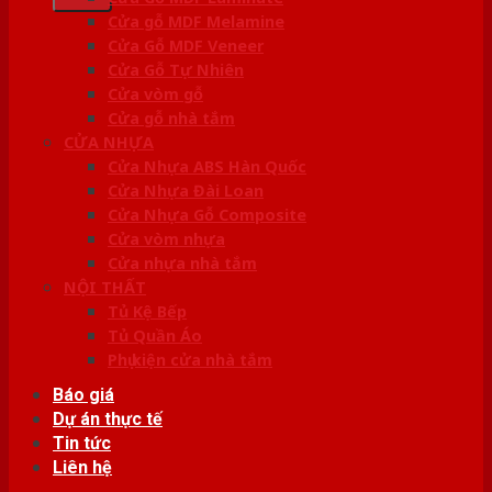
Cửa gỗ MDF Melamine
Cửa Gỗ MDF Veneer
Cửa Gỗ Tự Nhiên
Cửa vòm gỗ
Cửa gỗ nhà tắm
CỬA NHỰA
Cửa Nhựa ABS Hàn Quốc
Cửa Nhựa Đài Loan
Cửa Nhựa Gỗ Composite
Cửa vòm nhựa
Cửa nhựa nhà tắm
NỘI THẤT
Tủ Kệ Bếp
Tủ Quần Áo
Phụ kiện cửa nhà tắm
Báo giá
Dự án thực tế
Tin tức
Liên hệ