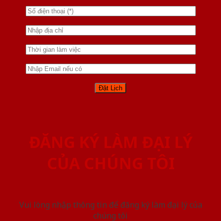
ĐĂNG KÝ LÀM ĐẠI LÝ
CỦA CHÚNG TÔI
Vui lòng nhập thông tin để đăng ký làm đại lý của
chúng tôi