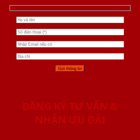
ĐĂNG KÝ TƯ VẤN &
NHẬN ƯU ĐÃI