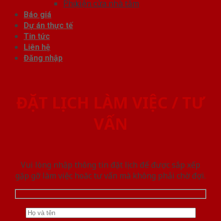
Phụ kiện cửa nhà tắm
Báo giá
Dự án thực tế
Tin tức
Liên hệ
Đăng nhập
ĐẶT LỊCH LÀM VIỆC / TƯ
VẤN
Vui lòng nhập thông tin đặt lịch để được sắp xếp
gặp gỡ làm việc hoăc tư vấn mà không phải chờ đợi.