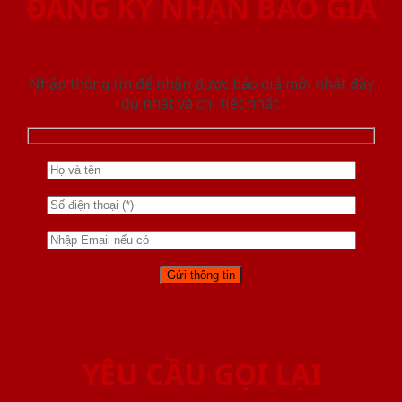
ĐĂNG KÝ NHẬN BÁO GIÁ
Nhập thông tin để nhận được báo giá mới nhât đầy
đủ nhất và chi tiết nhất.
YÊU CẦU GỌI LẠI