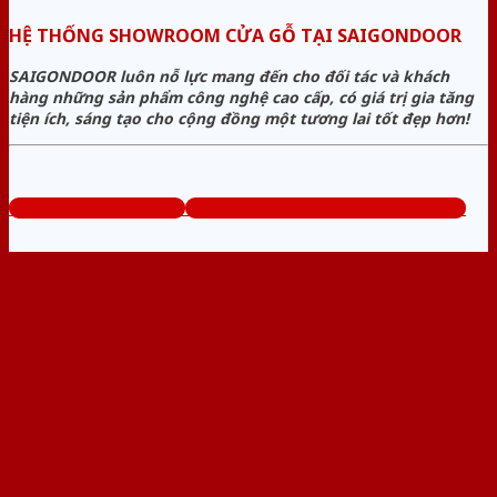
HỆ THỐNG SHOWROOM CỬA GỖ TẠI SAIGONDOOR
SAIGONDOOR luôn nỗ lực mang đến cho đối tác và khách
hàng những sản phẩm công nghệ cao cấp, có giá trị gia tăng
tiện ích, sáng tạo cho cộng đồng một tương lai tốt đẹp hơn!
www.bancuagodep.com
Tổng đài tư vấn miễn phí: 0824.400.400