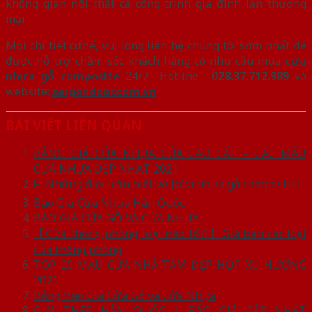
không gian nội thất cả công trình gia đình lẫn thương
mại.
Mọi chi tiết cụ thể, vui lòng liên hệ chúng tôi sớm nhất để
được hỗ trợ chăm sóc khách hàng có nhu cầu mua
cửa
nhựa gỗ composite
24/7 Hotline :
028.37.712.989
và
website:
saigondoor.com.vn
BÀI VIẾT LIÊN QUAN
BẢNG GIÁ CỬA NHỰA CỬA CAO CẤP – CÁC MẪU
CỬA NHỰA ĐẸP NHẤT 2021
☑️ Những điều cần biết về [cửa nhựa gỗ composite]
Báo Giá Cửa Nhựa Hàn Quốc
BÁO GIÁ CỬA GỖ VÀ CỬA NHỰA
【Cửa thông phòng loại nào tốt?】Giá bán các loại
cửa thông phòng
TOP 20 MẪU CỬA NHÀ TẮM ĐẸP HỢP XU HƯỚNG
2021
Bảng Báo Giá Cửa Gỗ và Cửa Nhựa
CỬA THÉP HÀN QUỐC | BÁO GIÁ CẬP NHẬT