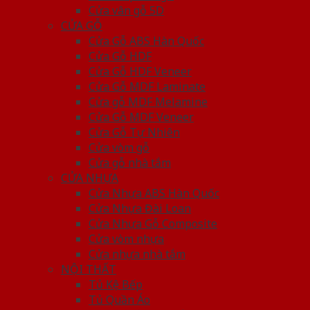
Cửa vân gỗ 5D
CỬA GỖ
Cửa Gỗ ABS Hàn Quốc
Cửa Gỗ HDF
Cửa Gỗ HDF Veneer
Cửa Gỗ MDF Laminate
Cửa gỗ MDF Melamine
Cửa Gỗ MDF Veneer
Cửa Gỗ Tự Nhiên
Cửa vòm gỗ
Cửa gỗ nhà tắm
CỬA NHỰA
Cửa Nhựa ABS Hàn Quốc
Cửa Nhựa Đài Loan
Cửa Nhựa Gỗ Composite
Cửa vòm nhựa
Cửa nhựa nhà tắm
NỘI THẤT
Tủ Kệ Bếp
Tủ Quần Áo