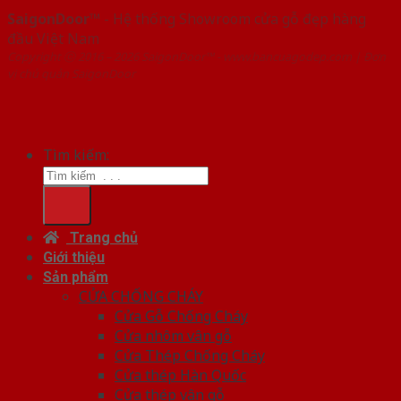
SaigonDoor™
- Hệ thống Showroom cửa gỗ đẹp hàng
đầu Việt Nam
Copyright ⓒ 2016 – 2026 SaigonDoor™ - www.bancuagodep.com | Đơn
vị chủ quản SaigonDoor
Tìm kiếm:
Trang chủ
Giới thiệu
Sản phẩm
CỬA CHỐNG CHÁY
Cửa Gỗ Chống Cháy
Cửa nhôm vân gỗ
Cửa Thép Chống Cháy
Cửa thép Hàn Quốc
Cửa thép vân gỗ