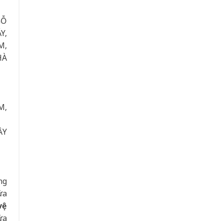
GỖ
Y,
M,
HÀ
M,
ẦY
ng
ửa
vệ
ửa