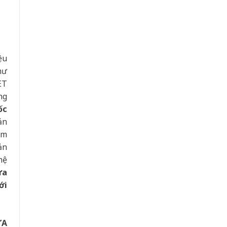
ệu
hư
ET
ng
ốc
ản
êm
ản
hệ
ựa
ới
ỰA