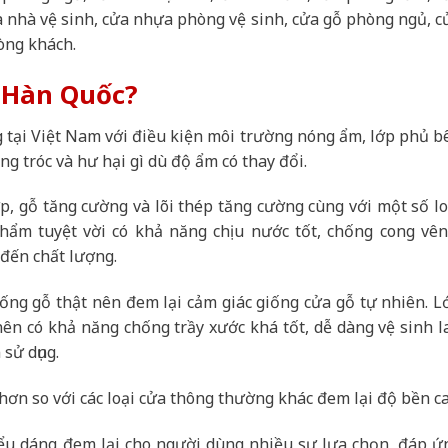
a nhà vệ sinh, cửa nhựa phòng vệ sinh, cửa gỗ phòng ngủ, c
òng khách.
 Hàn Quốc?
 tại Việt Nam với điều kiện môi trường nóng ẩm, lớp phủ b
g tróc và hư hại gì dù độ ẩm có thay đổi.
p, gỗ tăng cường và lõi thép tăng cường cùng với một số lo
ẩm tuyệt vời có khả năng chịu nước tốt, chống cong vên
đến chất lượng.
ống gỗ thật nên đem lại cảm giác giống cửa gỗ tự nhiên. L
n có khả năng chống trầy xước khá tốt, dễ dàng vệ sinh l
sử dụng.
hơn so với các loại cửa thông thường khác đem lại độ bền ca
ểu dáng đem lại cho người dùng nhiều sự lựa chọn, đáp ứ