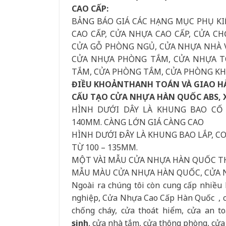
CAO CẤP:
BẢNG BÁO GIÁ CÁC HẠNG MỤC PHỤ KI
CAO CẤP, CỬA NHỰA CAO CẤP, CỬA C
CỬA GỖ PHÒNG NGỦ, CỬA NHỰA NHÀ V
CỬA NHỰA PHÒNG TẮM, CỬA NHỰA TO
TẮM, CỬA PHÒNG TẮM, CỬA PHÒNG KHÁ
ĐIỀU KHOẢNTHANH TOÁN VÀ GIAO H
CẤU TẠO CỬA NHỰA HÀN QUỐC ABS, 
HÌNH DƯỚI DÂY LÀ KHUNG BAO CỐ
140MM. CÀNG LỚN GIÁ CÀNG CAO
HÌNH DƯỚI ĐÂY LÀ KHUNG BAO LẮP, 
TỪ 100 – 135MM.
MỘT VÀI MẪU CỬA NHỰA HÀN QUỐC T
MẪU MÀU CỬA NHỰA HÀN QUỐC, CỬA 
Ngoài ra chúng tôi còn cung cấp nhiều 
nghiệp, Cửa Nhựa Cao Cấp Hàn Quốc , cửa
chống cháy, cửa thoát hiểm, cửa an t
sinh
, cửa nhà tắm, cửa thông phòng, cử