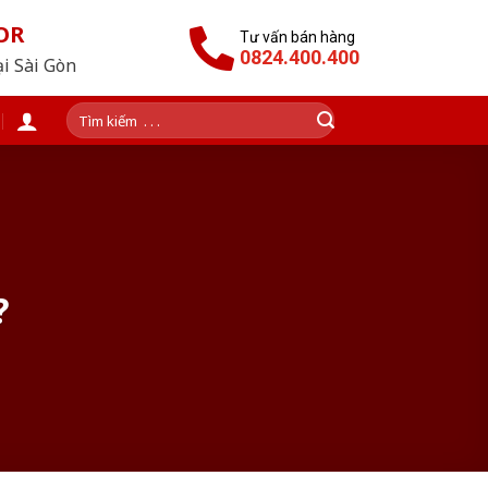
OR
Tư vấn bán hàng
0824.400.400
ại Sài Gòn
Tìm
kiếm:
?