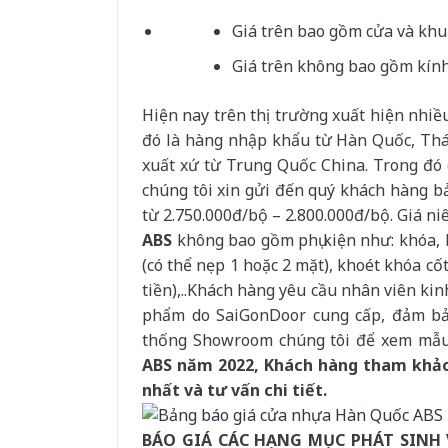
Giá trên bao gồm cửa và khu
Giá trên không bao gồm kính, 
Hiện nay trên thị trường xuất hiện nhi
đó là hàng nhập khẩu từ Hàn Quốc, Thá
xuất xứ từ Trung Quốc China. Trong 
chúng tôi xin gửi đến quý khách hàng b
từ 2.750.000đ/bộ – 2.800.000đ/bộ. Giá ni
ABS
không bao gồm phụ kiện như: khóa, b
(có thể nẹp 1 hoặc 2 mặt), khoét khóa cố
tiền),..Khách hàng yêu cầu nhân viên ki
phẩm do SaiGonDoor cung cấp, đảm bảo
thống Showroom chúng tôi để xem mẫu 
ABS năm 2022, Khách hàng tham khảo 
nhất và tư vấn chi tiết.
BÁO GIÁ CÁC HẠNG MỤC PHÁT SINH