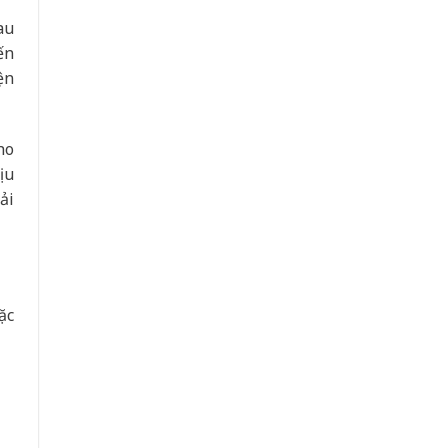
au
ến
ện
ho
ịu
ải
ặc