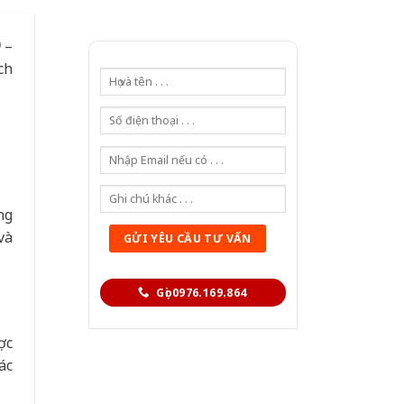
)
–
ch
ng
và
Gọi 0976.169.864
ợc
ác