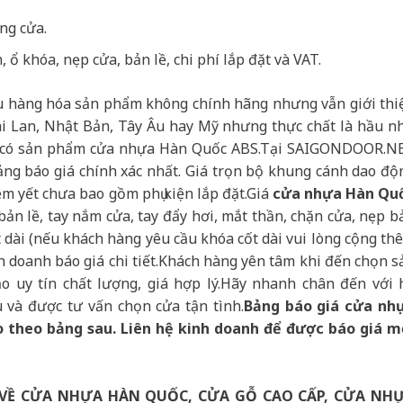
ng cửa.
ổ khóa, nẹp cửa, bản lề, chi phí lắp đặt và VAT.
ều hàng hóa sản phẩm không chính hãng nhưng vẫn giới thi
i Lan, Nhật Bản, Tây Âu hay Mỹ nhưng thực chất là hầu n
đó có sản phẩm cửa nhựa Hàn Quốc ABS.Tại SAIGONDOOR.N
ảng báo giá chính xác nhất. Giá trọn bộ khung cánh dao độ
êm yết chưa bao gồm phụ kiện lắp đặt.Giá
cửa nhựa Hàn Qu
ản lề, tay nắm cửa, tay đẩy hơi, mắt thần, chặn cửa, nẹp b
t dài (nếu khách hàng yêu cầu khóa cốt dài vui lòng cộng th
nh doanh báo giá chi tiết.Khách hàng yên tâm khi đến chọn s
 uy tín chất lượng, giá hợp lý.Hãy nhanh chân đến với 
và được tư vấn chọn cửa tận tình.
Bảng báo giá cửa nh
theo bảng sau. Liên hệ kinh doanh để được báo giá m
 VỀ CỬA NHỰA HÀN QUỐC, CỬA GỖ CAO CẤP, CỬA NH