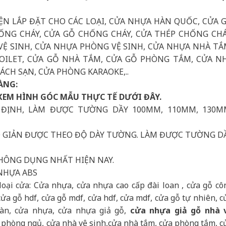
ỆN LẮP ĐẶT CHO CÁC LOẠI, CỬA NHỰA HÀN QUỐC, CỬA 
HỐNG CHÁY, CỬA GỖ CHỐNG CHÁY, CỬA THÉP CHỐNG CHÁ
Ệ SINH, CỬA NHỰA PHÒNG VỆ SINH, CỬA NHỰA NHÀ TẮ
ILET, CỬA GỖ NHÀ TẮM, CỬA GỖ PHÒNG TẮM, CỬA N
CH SẠN, CỬA PHÒNG KARAOKE,..
ÀNG:
XEM HÌNH GÓC MẪU THỰC TẾ DƯỚI ĐÂY.
 ĐỊNH, LÀM ĐƯỢC TƯỜNG DẦY 100MM, 110MM, 130M
CO GIẢN ĐƯỢC THEO ĐỘ DÀY TƯỜNG. LÀM ĐƯỢC TƯỜNG D
HÔNG DỤNG NHẤT HIỆN NAY.
NHỰA ABS
loại cửa: Cửa nhựa, cửa nhựa cao cấp đài loan , cửa gỗ cô
 gỗ hdf, cửa gỗ mdf, cửa hdf, cửa mdf, cửa gỗ tự nhiên, c
oàn, cửa nhựa, cửa nhựa giả gỗ,
cửa nhựa giả gỗ nhà 
a phòng ngủ, cửa nhà vệ sinh,cửa nhà tắm, cửa phòng tắm, c