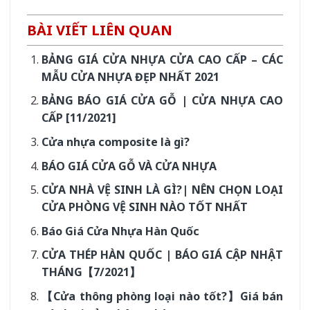
BÀI VIẾT LIÊN QUAN
BẢNG GIÁ CỬA NHỰA CỬA CAO CẤP – CÁC
MẪU CỬA NHỰA ĐẸP NHẤT 2021
BẢNG BÁO GIÁ CỬA GỖ | CỬA NHỰA CAO
CẤP [11/2021]
Cửa nhựa composite là gì?
BÁO GIÁ CỬA GỖ VÀ CỬA NHỰA
CỬA NHÀ VỆ SINH LÀ GÌ?| NÊN CHỌN LOẠI
CỬA PHÒNG VỆ SINH NÀO TỐT NHẤT
Báo Giá Cửa Nhựa Hàn Quốc
CỬA THÉP HÀN QUỐC | BÁO GIÁ CẬP NHẬT
THÁNG【7/2021】
【Cửa thông phòng loại nào tốt?】Giá bán