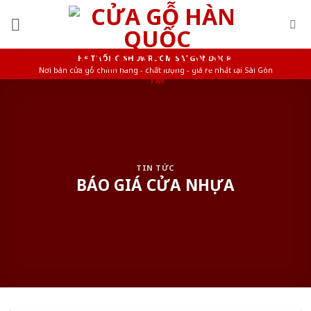
Skip
to
content
HỆ THỐNG SHOWROOM SAIGONDOOR
Nơi bán cửa gỗ chính hãng - chất lượng - giá rẻ nhất tại Sài Gòn
TIN TỨC
BÁO GIÁ CỬA NHỰA