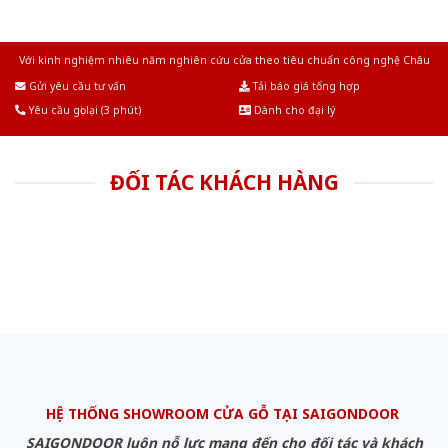
Với kinh nghiệm nhiêu năm nghiên cứu cửa theo tiêu chuẩn công nghệ Châu
Âu.Chúng tôi tự tin là nhà sản xuất & cung cấp hàng đầu tại Việt Nam!
Gửi yêu cầu tư vấn
Tải báo giá tổng hợp
Yêu cầu gọi lại (3 phút)
Dành cho đại lý
ĐỐI TÁC KHÁCH HÀNG
HỆ THỐNG SHOWROOM CỬA GỖ TẠI SAIGONDOOR
SAIGONDOOR luôn nỗ lực mang đến cho đối tác và khách