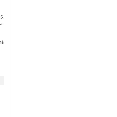
S.
ai
mà