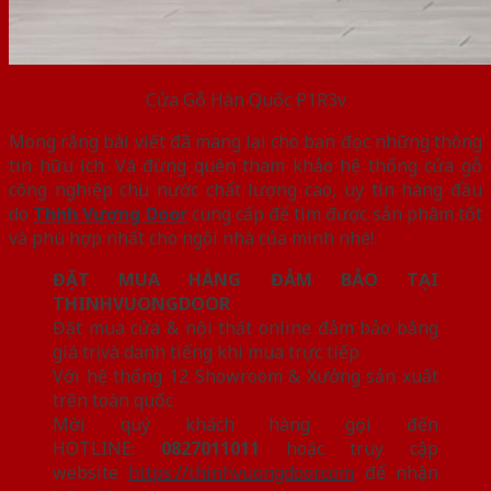
Cửa Gỗ Hàn Quốc P1R3v
Mong rằng bài viết đã mang lại cho bạn đọc những thông
tin hữu ích. Và đừng quên tham khảo hệ thống cửa gỗ
công nghiệp chịu nước chất lượng cao, uy tín hàng đầu
do
Thịnh Vượng Door
cung cấp để tìm được sản phâm tốt
và phù hợp nhất cho ngôi nhà của mình nhé!.
ĐẶT MUA HÀNG ĐẢM BẢO TẠI
THINHVUONGDOOR
Đặt mua cửa & nội thất online đảm bảo bằng
giá trị và danh tiếng khi mua trực tiếp
Với hệ thống 12 Showroom & Xưởng sản xuất
trên toàn quốc
Mời quý khách hàng gọi đến
HOTLINE:
0827011011
hoặc truy cập
website
https://thinhvuongdoor.com
để nhận