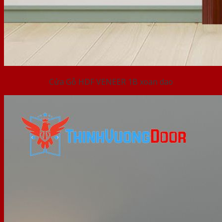
Cửa Gỗ HDF VENEER 1B xoan dao