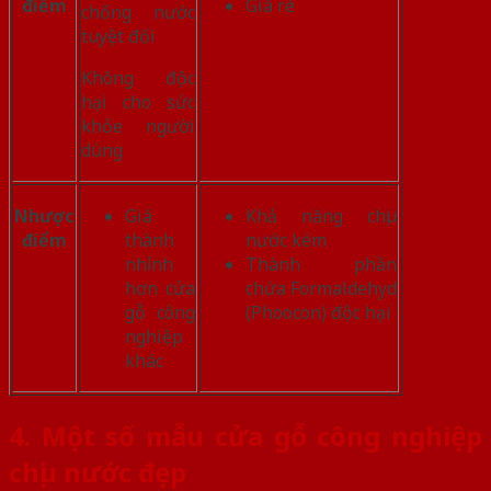
điểm
Giá rẻ
chống nước
tuyệt đối
Không độc
hại cho sức
khỏe người
dùng
Nhược
Giá
Khả năng chịu
điểm
thành
nước kém
nhỉnh
Thành phần
hơn cửa
chứa Formaldehyd
gỗ công
(Phoocon) độc hại
nghiệp
khác
4. Một số mẫu cửa gỗ công nghiệp
chịu nước đẹp