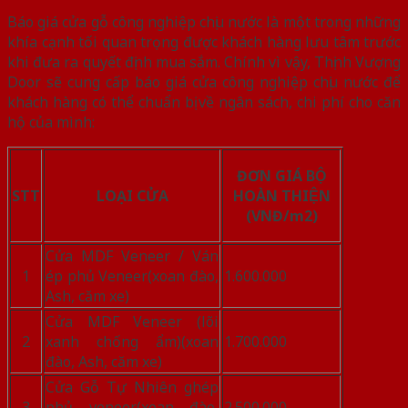
Báo giá cửa gỗ công nghiệp chịu nước là một trong những
khía cạnh tối quan trọng được khách hàng lưu tâm trước
khi đưa ra quyết định mua sắm. Chính vì vậy, Thịnh Vượng
Door sẽ cung cấp báo giá cửa công nghiệp chịu nước để
khách hàng có thể chuẩn bị về ngân sách, chi phí cho căn
hộ của mình:
ĐƠN GIÁ BỘ
STT
LOẠI CỬA
HOÀN THIỆN
(VNĐ/m2)
Cửa MDF Veneer / Ván
1
ép phủ Veneer(xoan đào,
1.600.000
Ash, căm xe)
Cửa MDF Veneer (lõi
2
xanh chống ẩm)(xoan
1.700.000
đào, Ash, căm xe)
Cửa Gỗ Tự Nhiên ghép
3
phủ veneer(xoan đào,
2.500.000