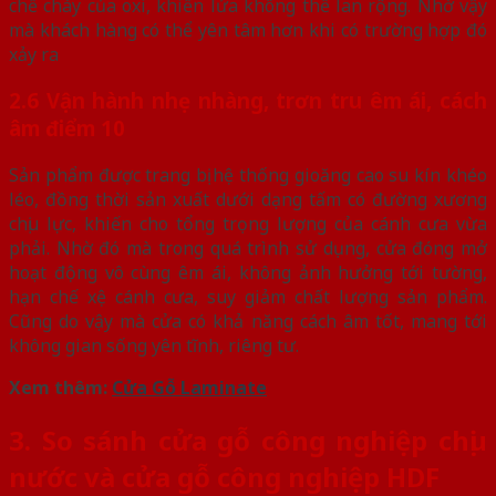
chế cháy của oxi, khiến lửa không thể lan rộng. Nhờ vậy
mà khách hàng có thể yên tâm hơn khi có trường hợp đó
xảy ra
2.6 Vận hành nhẹ nhàng, trơn tru êm ái, cách
âm điểm 10
Sản phẩm được trang bị hệ thống gioăng cao su kín khéo
léo, đồng thời sản xuất dưới dạng tấm có đường xương
chịu lực, khiến cho tổng trọng lượng của cánh cưa vừa
phải. Nhờ đó mà trong quá trình sử dụng, cửa đóng mở
hoạt động vô cùng êm ái, không ảnh hưởng tới tường,
hạn chế xệ cánh cưa, suy giảm chất lượng sản phẩm.
Cũng do vậy mà cửa có khả năng cách âm tốt, mang tới
không gian sống yên tĩnh, riêng tư.
Xem thêm:
Cửa Gỗ Laminate
3. So sánh cửa gỗ công nghiệp chịu
nước và cửa gỗ công nghiệp HDF