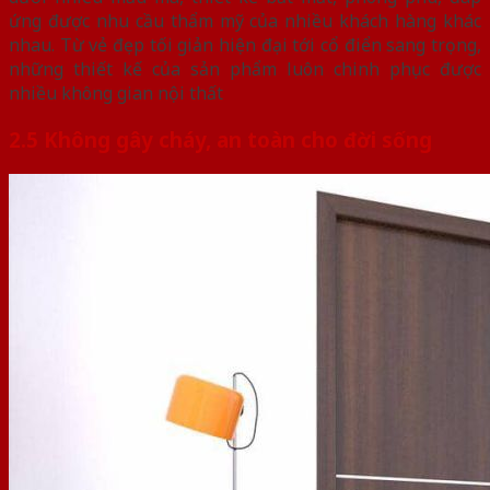
ứng được nhu cầu thẩm mỹ của nhiều khách hàng khác
nhau. Từ vẻ đẹp tối giản hiện đại tới cổ điển sang trọng,
những thiết kế của sản phẩm luôn chinh phục được
nhiều không gian nội thất
2.5 Không gây cháy, an toàn cho đời sống