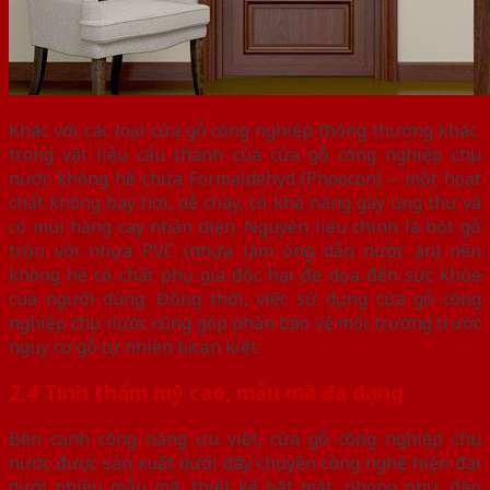
Khác với các loại cửa gỗ công nghiệp thông thường khác,
trong vật liệu cấu thành của cửa gỗ công nghiệp chịu
nước không hề chứa Formaldehyd (Phoocon) – một hoạt
chất không bay hơi, dễ cháy, có khả năng gây ung thư và
có mùi hăng cay nhận diện. Nguyên liệu chính là bột gỗ
trộn với nhựa PVC (nhựa làm ống dẫn nước ăn) nên
không hề có chất phụ gia độc hại đe dọa đến sức khỏe
cua người dùng. Đồng thời, việc sử dụng cửa gỗ công
nghiệp chịu nước cũng góp phần bảo vệ môi trường trước
nguy cơ gỗ tự nhiên bị cạn kiệt.
2.4 Tính thẩm mỹ cao, mẫu mã đa dạng
Bên cạnh công năng ưu việt, cửa gỗ công nghiệp chịu
nước được sản xuất dưới dây chuyền công nghệ hiện đại
dưới nhiều mẫu mã, thiết kế bắt mắt, phong phú, đáp