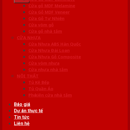
Cửa gỗ MDF Melamine
Cửa Gỗ MDF Veneer
Cửa Gỗ Tự Nhiên
Cửa vòm gỗ
Cửa gỗ nhà tắm
CỬA NHỰA
Cửa Nhựa ABS Hàn Quốc
Cửa Nhựa Đài Loan
Cửa Nhựa Gỗ Composite
Cửa vòm nhựa
Cửa nhựa nhà tắm
NỘI THẤT
Tủ Kệ Bếp
Tủ Quần Áo
Phụ kiện cửa nhà tắm
Báo giá
Dự án thực tế
Tin tức
Liên hệ