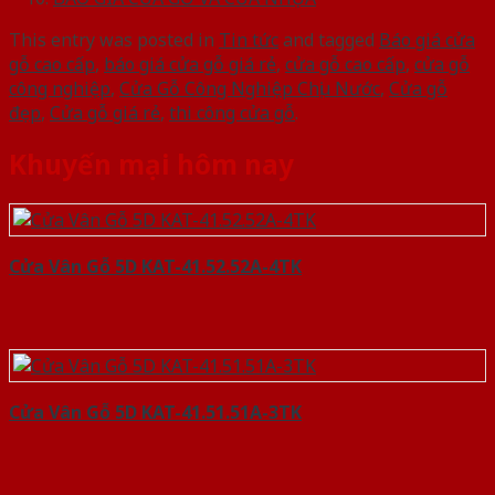
This entry was posted in
Tin tức
and tagged
Báo giá cửa
gỗ cao cấp
,
báo giá cửa gỗ giá rẻ
,
cửa gỗ cao cấp
,
cửa gỗ
công nghiệp
,
Cửa Gỗ Công Nghiệp Chịu Nước
,
Cửa gỗ
đẹp
,
Cửa gỗ giá rẻ
,
thi công cửa gỗ
.
Khuyến mại hôm nay
Cửa Vân Gỗ 5D KAT-41.52.52A-4TK
Cửa Vân Gỗ 5D KAT-41.51.51A-3TK