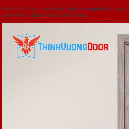
Dưới đây là môt số
mẫu cửa gỗ công nghiệp
bền đẹp,
giá thành ưu đãi để các bạn tham khảo