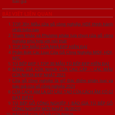
báo giá
BÀI VIẾT LIÊN QUAN
TOP 30+ Mẫu cửa gỗ công nghiệp HDF thịnh hành
nhất hiện nay
Tham khảo và Phương pháp lựa chọn cửa gỗ công
nghiệp phù hợp với nội thất
TOP 50+ MẪU CỬA NHÀ ĐẸP HIỆN ĐẠI
Phân Biệt Các Loại Cửa Gỗ Công Nghiệp MDF, HDF,
MFC
TỦ BẾP ĐẸP | TOP 30 MẪU TỦ BẾP ĐẸP HIỆN ĐẠI
BẢNG GIÁ CỬA NHỰA CỬA CAO CẤP – CÁC MẪU
CỬA NHỰA ĐẸP NHẤT 2021
Cửa gỗ công nghiệp là gì? Đặc điểm phân loại và
báo giá cửa gỗ công nghiệp 2021
CỬA CÁCH ÂM LÀ GÌ? CẤU TẠO CỬA CÁCH ÂM CÓ GÌ
ĐẶT BIỆT?
TỦ BẾP GỖ CÔNG NGHIỆP | BÁO GIÁ TỦ BẾP GỖ
CÔNG NGHIỆP MỚI NHẤT [8/2021]
BÁO GIÁ CỬA GỖ VÀ CỬA NHỰA