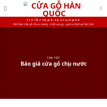
Skip
to
content
HỆ THỐNG SHOWROOM SAIGONDOOR
Nơi bán cửa gỗ chính hãng - chất lượng - giá rẻ nhất tại Sài Gòn
TIN TỨC
Báo giá cửa gỗ chịu nước