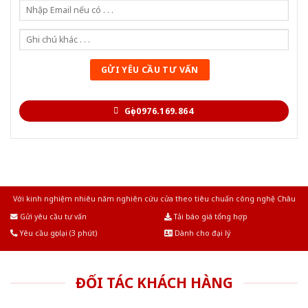
Gọi 0976.169.864
Với kinh nghiệm nhiêu năm nghiên cứu cửa theo tiêu chuẩn công nghệ Châu
Âu.Chúng tôi tự tin là nhà sản xuất & cung cấp hàng đầu tại Việt Nam!
Gửi yêu cầu tư vấn
Tải báo giá tổng hợp
Yêu cầu gọi lại (3 phút)
Dành cho đại lý
ĐỐI TÁC KHÁCH HÀNG