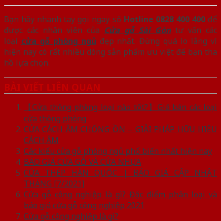
Bạn hãy nhanh tay gọi ngay số
Hotline 0828 400 400
để
được các nhân viên của
Cửa gỗ Sài Gòn
tư vấn các
loại
cửa gỗ phòng ngủ
đẹp nhất. Đừng quá lo lắng vì
hiện nay có rất nhiều dòng sản phẩm ưu việt để bạn tha
hồ lựa chọn.
BÀI VIẾT LIÊN QUAN
【Cửa thông phòng loại nào tốt?】Giá bán các loại
cửa thông phòng
CỬA CÁCH ÂM CHỐNG ỒN – GIẢI PHÁP HỮU HIỆU
CÁCH ÂM
Các kiểu cửa gỗ phòng ngủ phổ biến nhất hiện nay
BÁO GIÁ CỬA GỖ VÀ CỬA NHỰA
CỬA THÉP HÀN QUỐC | BÁO GIÁ CẬP NHẬT
THÁNG [7/2021]
Cửa gỗ công nghiệp là gì? Đặc điểm phân loại và
báo giá cửa gỗ công nghiệp 2021
Cửa gỗ công nghiệp là gì?