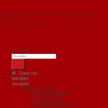
SaigonDoor™
- Hệ thống Showroom cửa gỗ đẹp hàng
đầu Việt Nam
Copyright ⓒ 2016 – 2026 SaigonDoor™ - www.bancuagodep.com | Đơn
vị chủ quản SaigonDoor
Tìm kiếm:
Trang chủ
Giới thiệu
Sản phẩm
CỬA CHỐNG CHÁY
Cửa Gỗ Chống Cháy
Cửa nhôm vân gỗ
Cửa Thép Chống Cháy