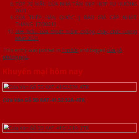
TOP 20 MẪU CỬA NHÀ TẮM ĐẸP HỢP XU HƯỚNG
2021
CỬA THÉP HÀN QUỐC | BÁO GIÁ CẬP NHẬT
THÁNG【7/2021】
20+ Mẫu cửa thoát hiểm chống cháy chất lượng
nhất 2021
This entry was posted in
Tin tức
and tagged
cửa gỗ
phòng ngủ
.
Khuyến mại hôm nay
Cửa Vân Gỗ 5D KAT-41.52.52A-4TK