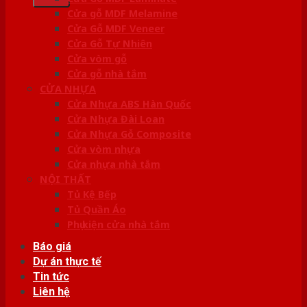
Cửa gỗ MDF Melamine
Cửa Gỗ MDF Veneer
Cửa Gỗ Tự Nhiên
Cửa vòm gỗ
Cửa gỗ nhà tắm
CỬA NHỰA
Cửa Nhựa ABS Hàn Quốc
Cửa Nhựa Đài Loan
Cửa Nhựa Gỗ Composite
Cửa vòm nhựa
Cửa nhựa nhà tắm
NỘI THẤT
Tủ Kệ Bếp
Tủ Quần Áo
Phụ kiện cửa nhà tắm
Báo giá
Dự án thực tế
Tin tức
Liên hệ