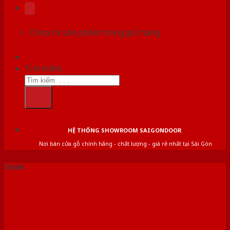
Chưa có sản phẩm trong giỏ hàng.
Tìm kiếm:
HỆ THỐNG SHOWROOM SAIGONDOOR
Nơi bán cửa gỗ chính hãng - chất lượng - giá rẻ nhất tại Sài Gòn
Tin tức
200+ MẪU CỬA GỖ PHÒNG
NGỦ ĐẸP TẠI CỬA GỖ SÀI