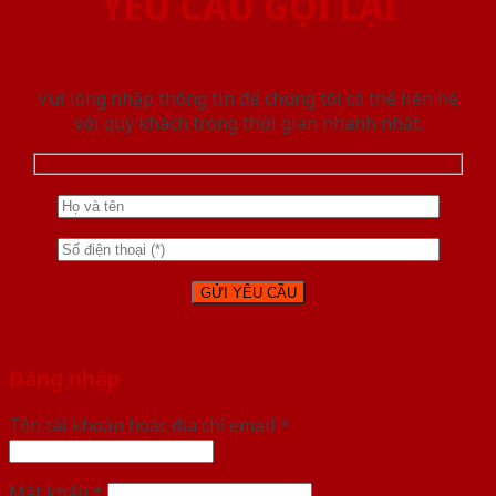
YÊU CẦU GỌI LẠI
Vui lòng nhập thông tin để chúng tôi có thể liên hệ
với quý khách trong thời gian nhanh nhất.
Đăng nhập
Tên tài khoản hoặc địa chỉ email
*
Mật khẩu
*