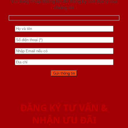
Vui lòng nhập thông tin để đăng ký làm đại lý của
chúng tôi
ĐĂNG KÝ TƯ VẤN &
NHẬN ƯU ĐÃI