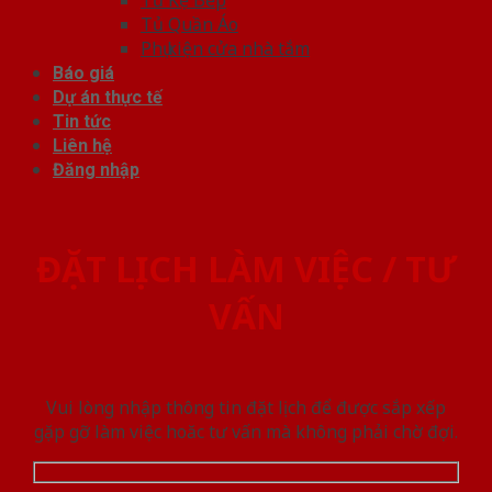
Tủ Kệ Bếp
Tủ Quần Áo
Phụ kiện cửa nhà tắm
Báo giá
Dự án thực tế
Tin tức
Liên hệ
Đăng nhập
ĐẶT LỊCH LÀM VIỆC / TƯ
VẤN
Vui lòng nhập thông tin đặt lịch để được sắp xếp
gặp gỡ làm việc hoăc tư vấn mà không phải chờ đợi.