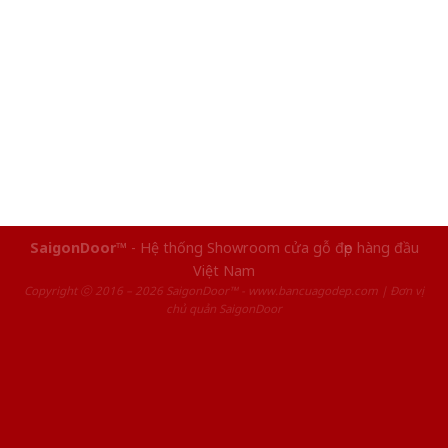
SaigonDoor™
- Hệ thống Showroom cửa gỗ đẹp hàng đầu
Việt Nam
Copyright ⓒ 2016 – 2026 SaigonDoor™ - www.bancuagodep.com | Đơn vị
chủ quản SaigonDoor