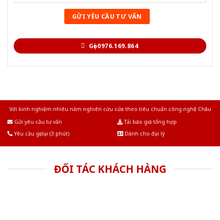
Gọi 0976.169.864
Với kinh nghiệm nhiêu năm nghiên cứu cửa theo tiêu chuẩn công nghệ Châu
Âu.Chúng tôi tự tin là nhà sản xuất & cung cấp hàng đầu tại Việt Nam!
Gửi yêu cầu tư vấn
Tải báo giá tổng hợp
Yêu cầu gọi lại (3 phút)
Dành cho đại lý
ĐỐI TÁC KHÁCH HÀNG