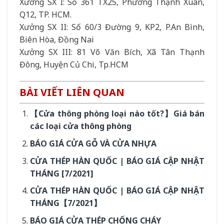
Xưởng SX I: Số 361 TX25, Phường Thạnh Xuân,
Q12, TP. HCM.
Xưởng SX II: Số 60/3 Đường 9, KP2, P.An Bình,
Biên Hòa, Đồng Nai
Xưởng SX III: 81 Võ Văn Bích, Xã Tân Thạnh
Đông, Huyện Củ Chi, Tp.HCM
BÀI VIẾT LIÊN QUAN
【Cửa thông phòng loại nào tốt?】Giá bán
các loại cửa thông phòng
BÁO GIÁ CỬA GỖ VÀ CỬA NHỰA
CỬA THÉP HÀN QUỐC | BÁO GIÁ CẬP NHẬT
THÁNG [7/2021]
CỬA THÉP HÀN QUỐC | BÁO GIÁ CẬP NHẬT
THÁNG【7/2021】
BÁO GIÁ CỬA THÉP CHỐNG CHÁY