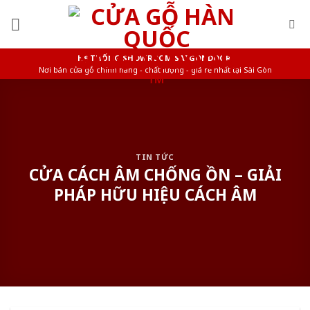
Skip
to
content
HỆ THỐNG SHOWROOM SAIGONDOOR
Nơi bán cửa gỗ chính hãng - chất lượng - giá rẻ nhất tại Sài Gòn
TIN TỨC
CỬA CÁCH ÂM CHỐNG ỒN – GIẢI
PHÁP HỮU HIỆU CÁCH ÂM