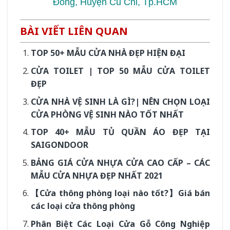
Đông, Huyện Củ Chi, Tp.HCM
BÀI VIẾT LIÊN QUAN
TOP 50+ MẪU CỬA NHÀ ĐẸP HIỆN ĐẠI
CỬA TOILET | TOP 50 MẪU CỬA TOILET
ĐẸP
CỬA NHÀ VỆ SINH LÀ GÌ?| NÊN CHỌN LOẠI
CỬA PHÒNG VỆ SINH NÀO TỐT NHẤT
TOP 40+ MẪU TỦ QUẦN ÁO ĐẸP TẠI
SAIGONDOOR
BẢNG GIÁ CỬA NHỰA CỬA CAO CẤP – CÁC
MẪU CỬA NHỰA ĐẸP NHẤT 2021
【Cửa thông phòng loại nào tốt?】Giá bán
các loại cửa thông phòng
Phân Biệt Các Loại Cửa Gỗ Công Nghiệp