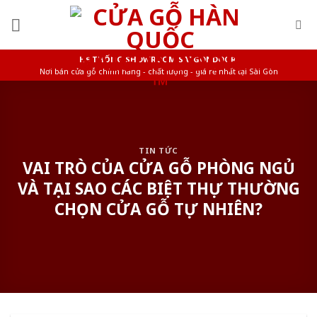
Skip
to
content
HỆ THỐNG SHOWROOM SAIGONDOOR
Nơi bán cửa gỗ chính hãng - chất lượng - giá rẻ nhất tại Sài Gòn
TIN TỨC
VAI TRÒ CỦA CỬA GỖ PHÒNG NGỦ
VÀ TẠI SAO CÁC BIỆT THỰ THƯỜNG
CHỌN CỬA GỖ TỰ NHIÊN?