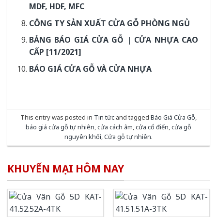
MDF, HDF, MFC
CÔNG TY SẢN XUẤT CỬA GỖ PHÒNG NGỦ
BẢNG BÁO GIÁ CỬA GỖ | CỬA NHỰA CAO
CẤP [11/2021]
BÁO GIÁ CỬA GỖ VÀ CỬA NHỰA
This entry was posted in
Tin tức
and tagged
Báo Giá Cửa Gỗ
,
báo giá cửa gỗ tự nhiên
,
cửa cách âm
,
cửa cổ điển
,
cửa gỗ
nguyên khối
,
Cửa gỗ tự nhiên
.
KHUYẾN MẠI HÔM NAY