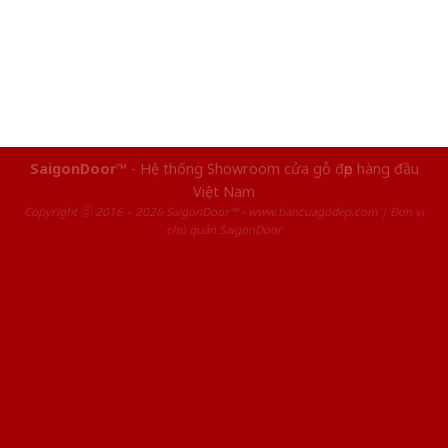
SaigonDoor™
- Hệ thống Showroom cửa gỗ đẹp hàng đầu
Việt Nam
Copyright ⓒ 2016 – 2026 SaigonDoor™ - www.bancuagodep.com | Đơn vị
chủ quản SaigonDoor