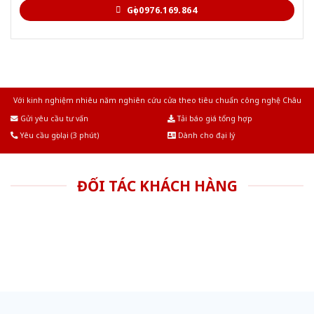
Gọi 0976.169.864
Với kinh nghiệm nhiêu năm nghiên cứu cửa theo tiêu chuẩn công nghệ Châu
Âu.Chúng tôi tự tin là nhà sản xuất & cung cấp hàng đầu tại Việt Nam!
Gửi yêu cầu tư vấn
Tải báo giá tổng hợp
Yêu cầu gọi lại (3 phút)
Dành cho đại lý
ĐỐI TÁC KHÁCH HÀNG