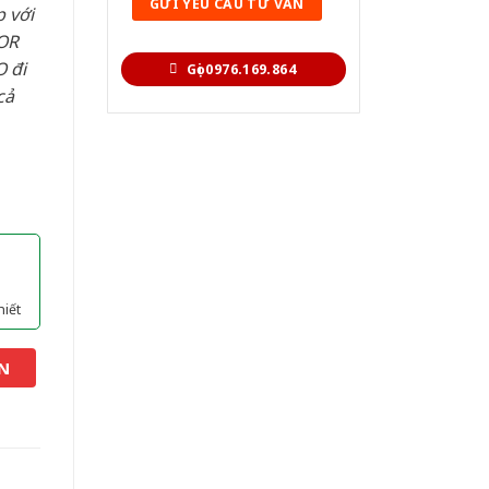
 với
OR
 đi
Gọi 0976.169.864
cả
hiết
N