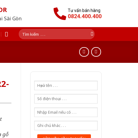
OR
Tư vấn bán hàng
0824.400.400
ại Sài Gòn
Tìm
kiếm:
2-
t
a gỗ