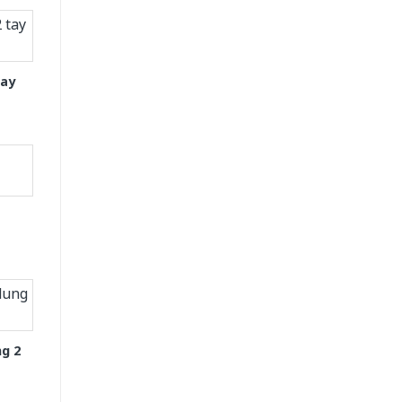
tay
g 2