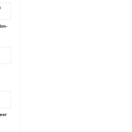
Xám-
eer