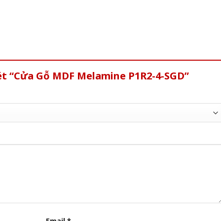
xét “Cửa Gỗ MDF Melamine P1R2-4-SGD”
Email
*