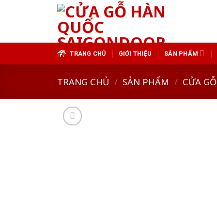
Skip
to
content
TRANG CHỦ
GIỚI THIỆU
SẢN PHẨM
TRANG CHỦ
/
SẢN PHẨM
/
CỬA GỖ