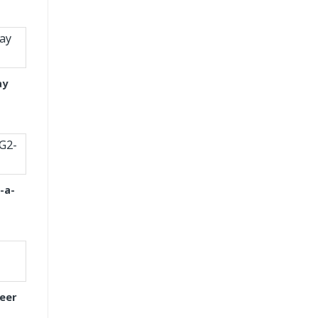
ay
-a-
eer