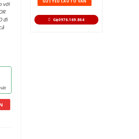
 với
OR
 đi
Gọi 0976.169.864
cả
hiết
N