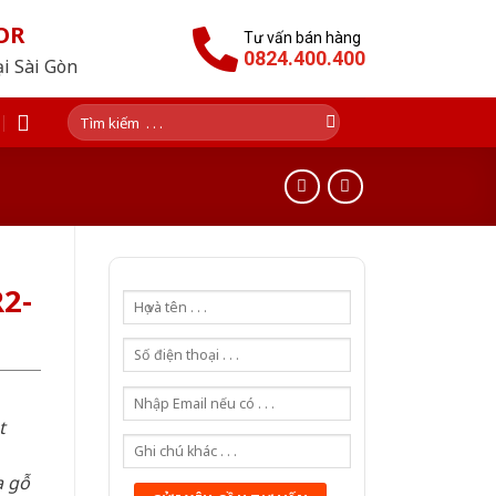
OR
Tư vấn bán hàng
0824.400.400
ại Sài Gòn
Tìm
kiếm:
2-
t
a gỗ