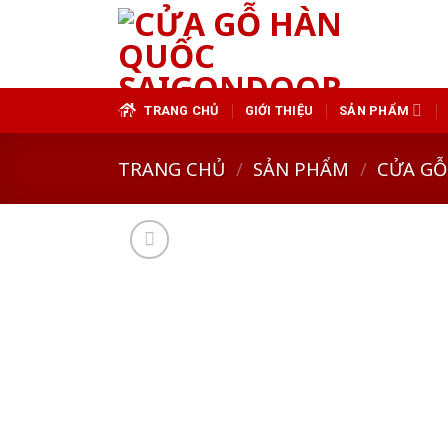
Skip
to
content
TRANG CHỦ
GIỚI THIỆU
SẢN PHẨM
TRANG CHỦ
/
SẢN PHẨM
/
CỬA GỖ