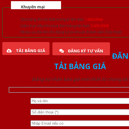
Khuyến mại
Quà tặng đồ nội thất trang trí lên đến
1.000.000đ
Giảm trực tiếp khi mua đơn hàng lớn hơn
3.000.000đ
Nhiều ưu đãi lớn khi đăng ký tài khoản thành viên thân thiết
TẢI BẢNG GIÁ
ĐĂNG KÝ TƯ VẤN
ĐĂN
TẢI BẢNG GIÁ
Đăng ký nhận báo giá mới nhất từ chúng tôi