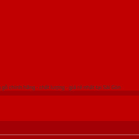
 THỐNG SHOWROOM SAIGONDOOR
gỗ chính hãng - chất lượng - giá rẻ nhất tại Sài Gòn