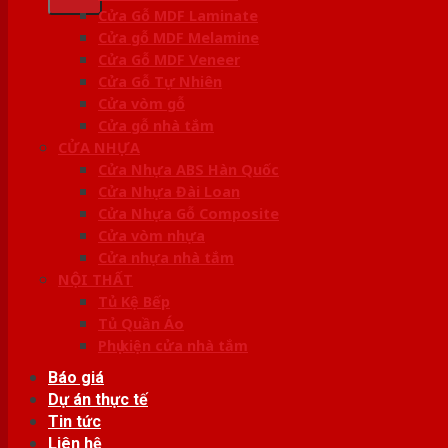
Cửa Gỗ MDF Laminate
Cửa gỗ MDF Melamine
Cửa Gỗ MDF Veneer
Cửa Gỗ Tự Nhiên
Cửa vòm gỗ
Cửa gỗ nhà tắm
CỬA NHỰA
Cửa Nhựa ABS Hàn Quốc
Cửa Nhựa Đài Loan
Cửa Nhựa Gỗ Composite
Cửa vòm nhựa
Cửa nhựa nhà tắm
NỘI THẤT
Tủ Kệ Bếp
Tủ Quần Áo
Phụ kiện cửa nhà tắm
Báo giá
Dự án thực tế
Tin tức
Liên hệ