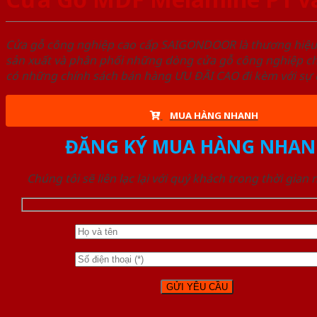
Cửa gỗ công nghiệp cao cấp SAIGONDOOR là thương hiệ
sản xuất và phân phối những dòng cửa gỗ công nghiệp ch
có những chính sách bán hàng ƯU ĐÃI CAO đi kèm với sự đ
MUA HÀNG NHANH
ĐĂNG KÝ MUA HÀNG NHAN
Chúng tôi sẽ liên lạc lại với quý khách trong thời gian