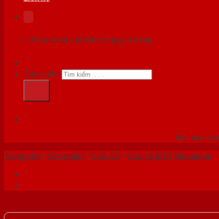
Chưa có sản phẩm trong giỏ hàng.
Tìm kiếm:
HỆ
Nơi bán cửa 
Trang chủ
/
Sản phẩm
/
CỬA GỖ
/
Cửa gỗ MDF Melamine