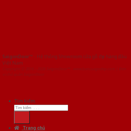
SaigonDoor™
- Hệ thống Showroom cửa gỗ đẹp hàng đầu
Việt Nam
Copyright ⓒ 2016 – 2026 SaigonDoor™ - www.bancuagodep.com | Đơn
vị chủ quản SaigonDoor
Tìm kiếm:
Trang chủ