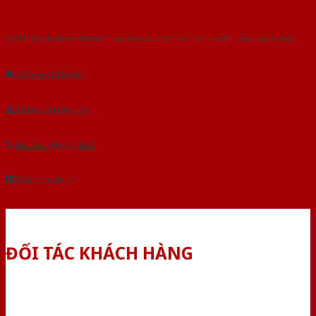
Với kinh nghiệm nhiêu năm nghiên cứu cửa theo tiêu chuẩn công nghệ Châu
Âu.Chúng tôi tự tin là nhà sản xuất & cung cấp hàng đầu tại Việt Nam!
Gửi yêu cầu tư vấn
Tải báo giá tổng hợp
Yêu cầu gọi lại (3 phút)
Dành cho đại lý
ĐỐI TÁC KHÁCH HÀNG