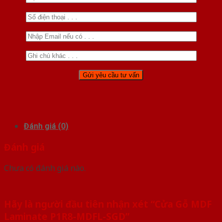
Đánh giá (0)
Đánh giá
Chưa có đánh giá nào.
Hãy là người đầu tiên nhận xét “Cửa Gỗ MDF
Laminate P1R8-MDFL-SGD”