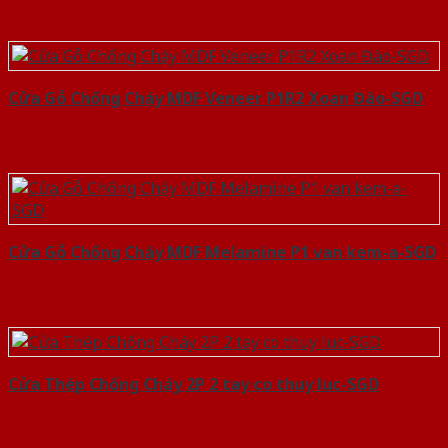
Cửa Gỗ Chống Cháy MDF Veneer P1R2 Xoan Đào-SGD
Cửa Gỗ Chống Cháy MDF Melamine P1 van kem-a-SGD
Cửa Thép Chống Cháy 2P 2 tay co thuy luc-SGD