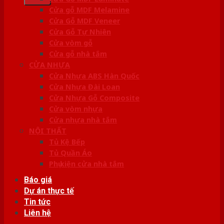
Cửa gỗ MDF Melamine
Cửa Gỗ MDF Veneer
Cửa Gỗ Tự Nhiên
Cửa vòm gỗ
Cửa gỗ nhà tắm
CỬA NHỰA
Cửa Nhựa ABS Hàn Quốc
Cửa Nhựa Đài Loan
Cửa Nhựa Gỗ Composite
Cửa vòm nhựa
Cửa nhựa nhà tắm
NỘI THẤT
Tủ Kệ Bếp
Tủ Quần Áo
Phụ kiện cửa nhà tắm
Báo giá
Dự án thực tế
Tin tức
Liên hệ