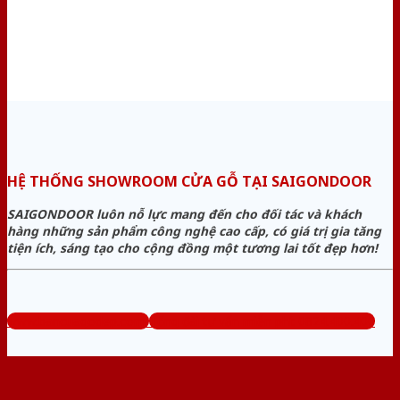
HỆ THỐNG SHOWROOM CỬA GỖ TẠI SAIGONDOOR
SAIGONDOOR luôn nỗ lực mang đến cho đối tác và khách
hàng những sản phẩm công nghệ cao cấp, có giá trị gia tăng
tiện ích, sáng tạo cho cộng đồng một tương lai tốt đẹp hơn!
www.bancuagodep.com
Tổng đài tư vấn miễn phí: 0824.400.400