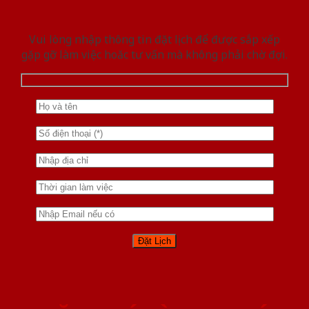
Vui lòng nhập thông tin đặt lịch để được sắp xếp
gặp gỡ làm việc hoăc tư vấn mà không phải chờ đợi.