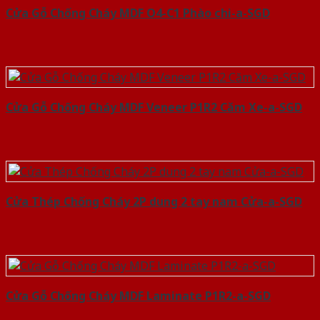
Cửa Gỗ Chống Cháy MDF O4-C1 Phào chi-a-SGD
Cửa Gỗ Chống Cháy MDF Veneer P1R2 Căm Xe-a-SGD
Cửa Thép Chống Cháy 2P dung 2 tay nam Cửa-a-SGD
Cửa Gỗ Chống Cháy MDF Laminate P1R2-a-SGD