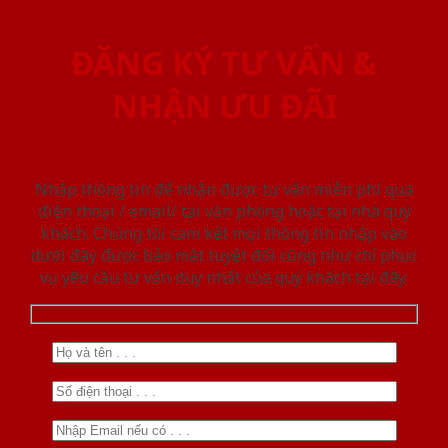
ĐĂNG KÝ TƯ VẤN &
NHẬN ƯU ĐÃI
Nhập thông tin để nhận được tư vấn miễn phí qua
điện thoại / email/ tại văn phòng hoặc tại nhà quý
khách. Chúng tôi cam kết mọi thông tin nhập vào
dưới đây được bảo mật tuyệt đối cũng như chỉ phục
vụ yêu cầu tư vấn duy nhất của quý khách tại đây.