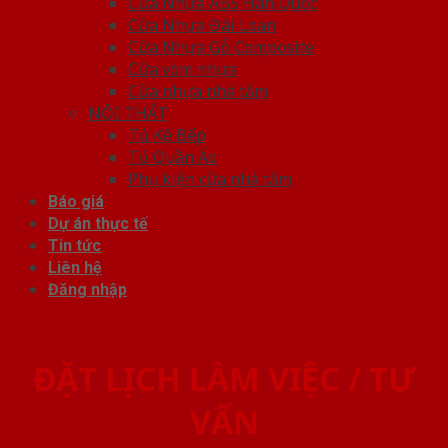
Cửa Nhựa ABS Hàn Quốc
Cửa Nhựa Đài Loan
Cửa Nhựa Gỗ Composite
Cửa vòm nhựa
Cửa nhựa nhà tắm
NỘI THẤT
Tủ Kệ Bếp
Tủ Quần Áo
Phụ kiện cửa nhà tắm
Báo giá
Dự án thực tế
Tin tức
Liên hệ
Đăng nhập
ĐẶT LỊCH LÀM VIỆC / TƯ
VẤN