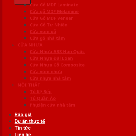
Cửa Gỗ MDF Laminate
Cửa gỗ MDF Melamine
Cửa Gỗ MDF Veneer
Cửa Gỗ Tự Nhiên
Cửa vòm gỗ
Cửa gỗ nhà tắm
CỬA NHỰA
Cửa Nhựa ABS Hàn Quốc
Cửa Nhựa Đài Loan
Cửa Nhựa Gỗ Composite
Cửa vòm nhựa
Cửa nhựa nhà tắm
NỘI THẤT
Tủ Kệ Bếp
Tủ Quần Áo
Phụ kiện cửa nhà tắm
Báo giá
Dự án thực tế
Tin tức
Liên hệ