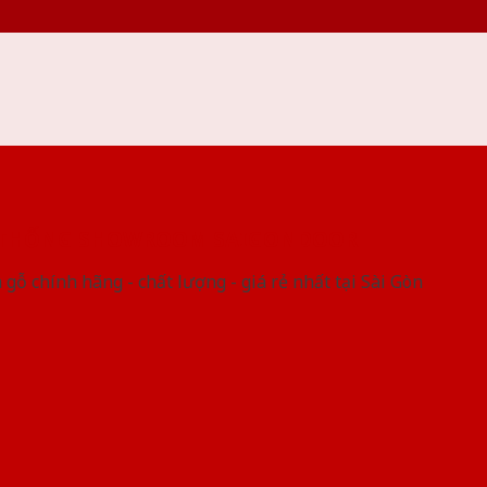
 THỐNG SHOWROOM SAIGONDOOR
gỗ chính hãng - chất lượng - giá rẻ nhất tại Sài Gòn