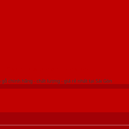
 THỐNG SHOWROOM SAIGONDOOR
gỗ chính hãng - chất lượng - giá rẻ nhất tại Sài Gòn