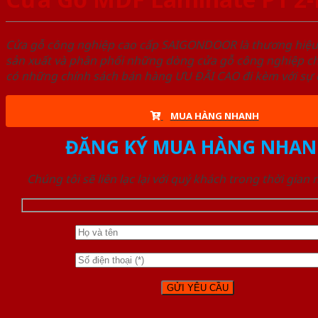
Cửa gỗ công nghiệp cao cấp SAIGONDOOR là thương hiệ
sản xuất và phân phối những dòng cửa gỗ công nghiệp ch
có những chính sách bán hàng ƯU ĐÃI CAO đi kèm với sự đ
MUA HÀNG NHANH
ĐĂNG KÝ MUA HÀNG NHAN
Chúng tôi sẽ liên lạc lại với quý khách trong thời gian