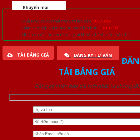
Khuyến mại
Quà tặng đồ nội thất trang trí lên đến
1.000.000đ
Giảm trực tiếp khi mua đơn hàng lớn hơn
3.000.000đ
Nhiều ưu đãi lớn khi đăng ký tài khoản thành viên thân thiết
TẢI BẢNG GIÁ
ĐĂNG KÝ TƯ VẤN
ĐĂN
TẢI BẢNG GIÁ
Đăng ký nhận báo giá mới nhất từ chúng tôi