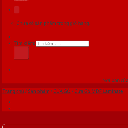
Chưa có sản phẩm trong giỏ hàng.
Tìm kiếm:
HỆ
Nơi bán cửa 
Trang chủ
/
Sản phẩm
/
CỬA GỖ
/
Cửa Gỗ MDF Laminate