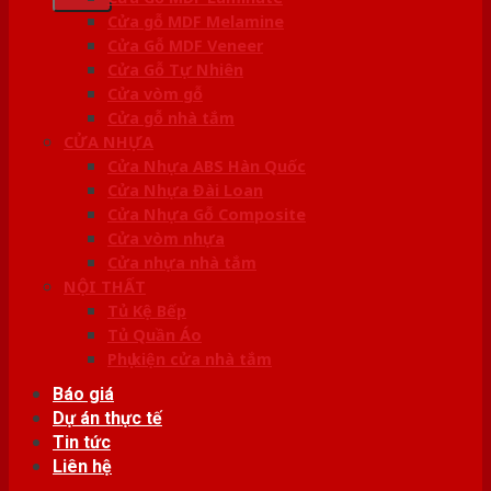
Cửa gỗ MDF Melamine
Cửa Gỗ MDF Veneer
Cửa Gỗ Tự Nhiên
Cửa vòm gỗ
Cửa gỗ nhà tắm
CỬA NHỰA
Cửa Nhựa ABS Hàn Quốc
Cửa Nhựa Đài Loan
Cửa Nhựa Gỗ Composite
Cửa vòm nhựa
Cửa nhựa nhà tắm
NỘI THẤT
Tủ Kệ Bếp
Tủ Quần Áo
Phụ kiện cửa nhà tắm
Báo giá
Dự án thực tế
Tin tức
Liên hệ