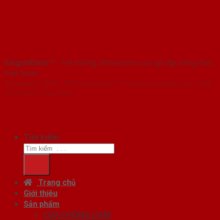
SaigonDoor™
- Hệ thống Showroom cửa gỗ đẹp hàng đầu
Việt Nam
Copyright ⓒ 2016 – 2026 SaigonDoor™ - www.bancuagodep.com | Đơn
vị chủ quản SaigonDoor
Tìm kiếm:
Trang chủ
Giới thiệu
Sản phẩm
CỬA CHỐNG CHÁY