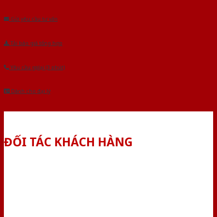
Âu.Chúng tôi tự tin là nhà sản xuất & cung cấp hàng đầu tại Việt Nam!
Gửi yêu cầu tư vấn
Tải báo giá tổng hợp
Yêu cầu gọi lại (3 phút)
Dành cho đại lý
ĐỐI TÁC KHÁCH HÀNG