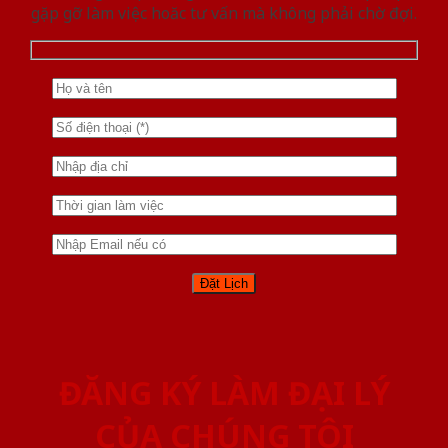
gặp gỡ làm việc hoăc tư vấn mà không phải chờ đợi.
ĐĂNG KÝ LÀM ĐẠI LÝ
CỦA CHÚNG TÔI