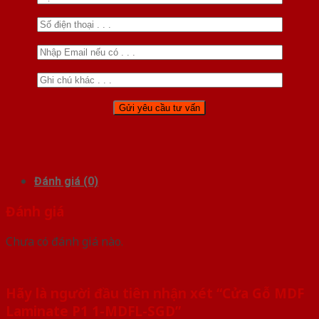
Đánh giá (0)
Đánh giá
Chưa có đánh giá nào.
Hãy là người đầu tiên nhận xét “Cửa Gỗ MDF
Laminate P1 1-MDFL-SGD”