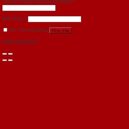
Tên tài khoản hoặc địa chỉ email
*
Mật khẩu
*
Ghi nhớ mật khẩu
Đăng nhập
Quên mật khẩu?