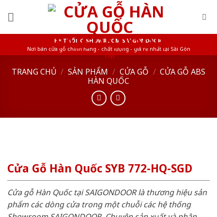
Skip
to
content
HỆ THỐNG SHOWROOM SAIGONDOOR
Nơi bán cửa gỗ chính hãng - chất lượng - giá rẻ nhất tại Sài Gòn
TRANG CHỦ
/
SẢN PHẨM
/
CỬA GỖ
/
CỬA GỖ ABS
HÀN QUỐC
Cửa Gỗ Hàn Quốc SYB 772-HQ-SGD
Cửa gỗ Hàn Quốc tại SAIGONDOOR là thương hiệu sản
phẩm các dòng cửa trong một chuỗi các hệ thống
Showroom SAIGONDOOR. Chuyên sản xuất và phân