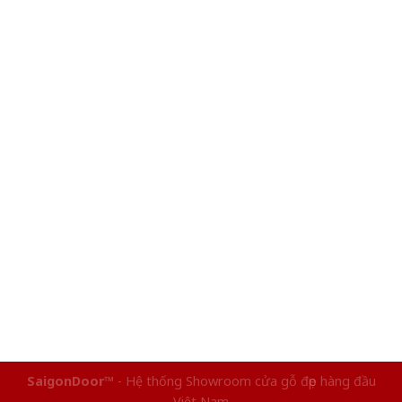
SaigonDoor™
- Hệ thống Showroom cửa gỗ đẹp hàng đầu
Việt Nam