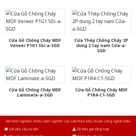
Cửa Gỗ Chống Cháy MDF
Cửa Thép Chống Cháy 2P
Veneer P1G1 Sồi-a-SGD
dung 2 tay nam Cửa-a-
SGD
Cửa Gỗ Chống Cháy MDF
Cửa Gỗ Chống Cháy MDF
Laminate-a-SGD
P1R4-C1-SGD
Với kinh nghiệm nhiêu năm nghiên cứu cửa theo tiêu chuẩn công nghệ Châu
Âu.Chúng tôi tự tin là nhà sản xuất & cung cấp hàng đầu tại Việt Nam!
Gửi yêu cầu tư vấn
Tải báo giá tổng hợp