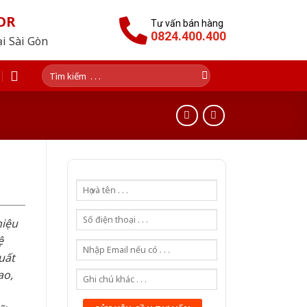
OR
Tư vấn bán hàng
0824.400.400
ại Sài Gòn
Tìm
kiếm:
hiệu
ệ
uất
ao,