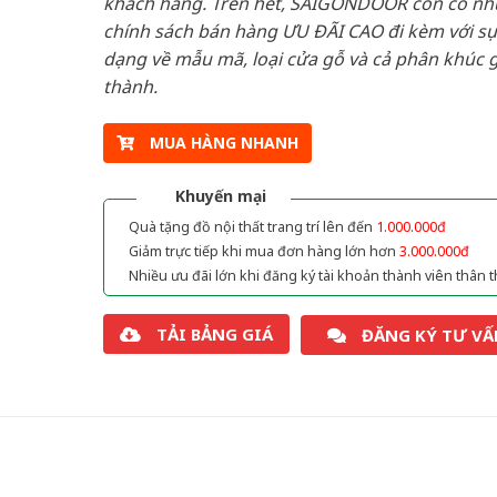
khách hàng. Trên hết, SAIGONDOOR còn có n
chính sách bán hàng ƯU ĐÃI CAO đi kèm với sự
dạng về mẫu mã, loại cửa gỗ và cả phân khúc g
thành.
MUA HÀNG NHANH
Khuyến mại
Quà tặng đồ nội thất trang trí lên đến
1.000.000đ
Giảm trực tiếp khi mua đơn hàng lớn hơn
3.000.000đ
Nhiều ưu đãi lớn khi đăng ký tài khoản thành viên thân t
TẢI BẢNG GIÁ
ĐĂNG KÝ TƯ VẤ