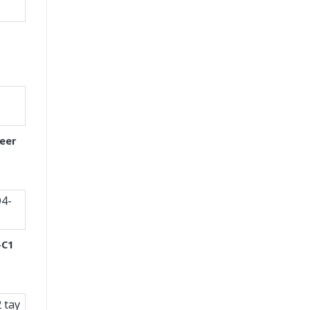
eer
-C1