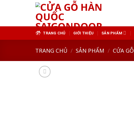
Skip
to
content
TRANG CHỦ
GIỚI THIỆU
SẢN PHẨM
TRANG CHỦ
/
SẢN PHẨM
/
CỬA GỖ