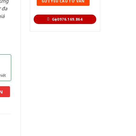
hững
 đa
iá
Gọi 0976.169.864
hiết
N