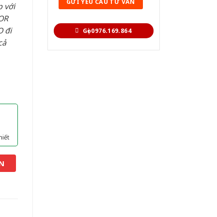
 với
OR
 đi
Gọi 0976.169.864
cả
hiết
N