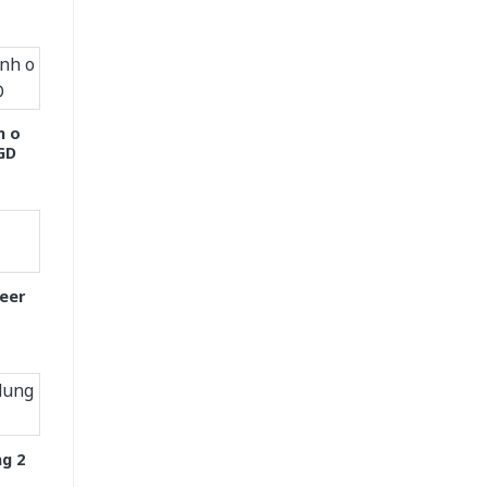
h o
GD
eer
g 2