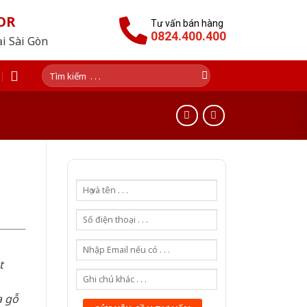
OR
Tư vấn bán hàng
0824.400.400
ại Sài Gòn
Tìm
kiếm:
t
a gỗ