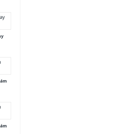
ay
Xám
Xám