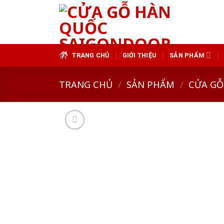
Skip
to
content
TRANG CHỦ
GIỚI THIỆU
SẢN PHẨM
TRANG CHỦ
/
SẢN PHẨM
/
CỬA GỖ