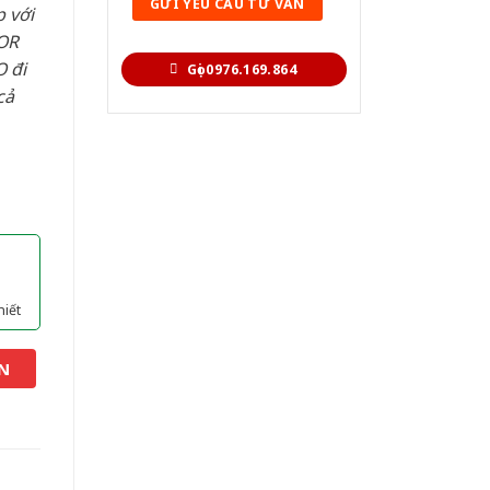
 với
OR
 đi
Gọi 0976.169.864
cả
hiết
N