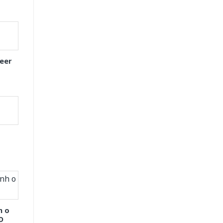
eer
h o
D