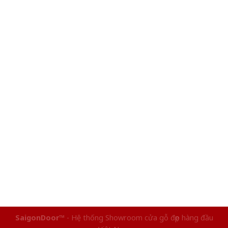
SaigonDoor™
- Hệ thống Showroom cửa gỗ đẹp hàng đầu