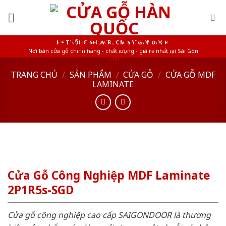
Skip
to
content
HỆ THỐNG SHOWROOM SAIGONDOOR
Nơi bán cửa gỗ chính hãng - chất lượng - giá rẻ nhất tại Sài Gòn
TRANG CHỦ
/
SẢN PHẨM
/
CỬA GỖ
/
CỬA GỖ MDF
LAMINATE
Cửa Gỗ Công Nghiệp MDF Laminate
2P1R5s-SGD
Cửa gỗ công nghiệp cao cấp SAIGONDOOR là thương