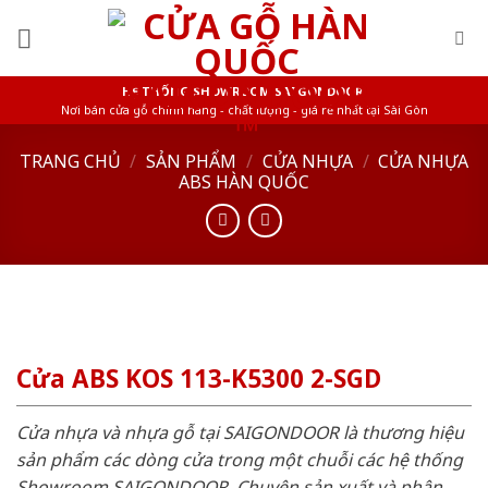
Skip
to
content
HỆ THỐNG SHOWROOM SAIGONDOOR
Nơi bán cửa gỗ chính hãng - chất lượng - giá rẻ nhất tại Sài Gòn
TRANG CHỦ
/
SẢN PHẨM
/
CỬA NHỰA
/
CỬA NHỰA
ABS HÀN QUỐC
Cửa ABS KOS 113-K5300 2-SGD
Cửa nhựa và nhựa gỗ tại SAIGONDOOR là thương hiệu
sản phẩm các dòng cửa trong một chuỗi các hệ thống
Showroom SAIGONDOOR. Chuyên sản xuất và phân