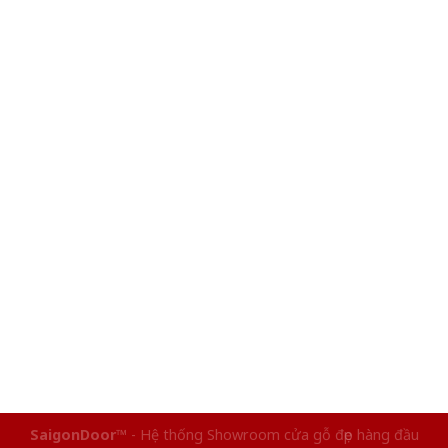
SaigonDoor™
- Hệ thống Showroom cửa gỗ đẹp hàng đầu