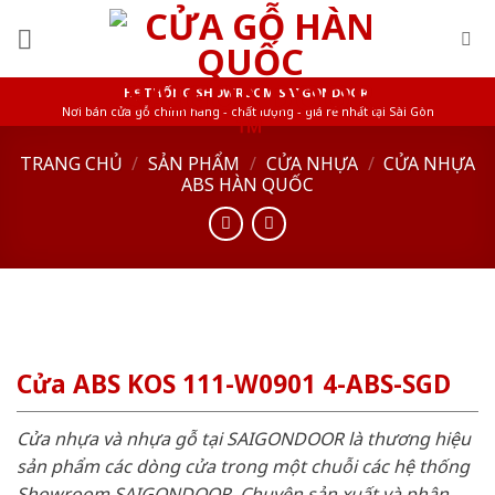
Skip
to
content
HỆ THỐNG SHOWROOM SAIGONDOOR
Nơi bán cửa gỗ chính hãng - chất lượng - giá rẻ nhất tại Sài Gòn
TRANG CHỦ
/
SẢN PHẨM
/
CỬA NHỰA
/
CỬA NHỰA
ABS HÀN QUỐC
Cửa ABS KOS 111-W0901 4-ABS-SGD
Cửa nhựa và nhựa gỗ tại SAIGONDOOR là thương hiệu
sản phẩm các dòng cửa trong một chuỗi các hệ thống
Showroom SAIGONDOOR. Chuyên sản xuất và phân