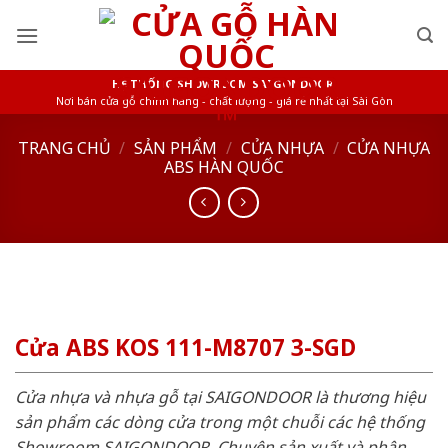
Skip
to
content
HỆ THỐNG SHOWROOM SAIGONDOOR
Nơi bán cửa gỗ chính hãng - chất lượng - giá rẻ nhất tại Sài Gòn
TRANG CHỦ
/
SẢN PHẨM
/
CỬA NHỰA
/
CỬA NHỰA
ABS HÀN QUỐC
Cửa ABS KOS 111-M8707 3-SGD
Cửa nhựa và nhựa gỗ tại SAIGONDOOR là thương hiệu
sản phẩm các dòng cửa trong một chuỗi các hệ thống
Showroom SAIGONDOOR. Chuyên sản xuất và phân