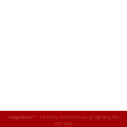
SaigonDoor™
- Hệ thống Showroom cửa gỗ đẹp hàng đầu
Việt Nam