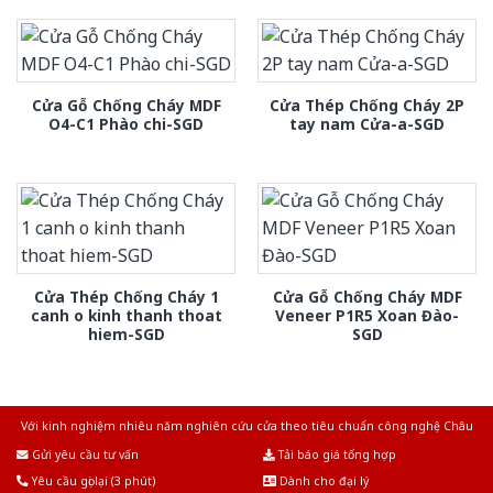
Cửa Gỗ Chống Cháy MDF
Cửa Thép Chống Cháy 2P
O4-C1 Phào chi-SGD
tay nam Cửa-a-SGD
Cửa Thép Chống Cháy 1
Cửa Gỗ Chống Cháy MDF
canh o kinh thanh thoat
Veneer P1R5 Xoan Đào-
hiem-SGD
SGD
Với kinh nghiệm nhiêu năm nghiên cứu cửa theo tiêu chuẩn công nghệ Châu
Âu.Chúng tôi tự tin là nhà sản xuất & cung cấp hàng đầu tại Việt Nam!
Gửi yêu cầu tư vấn
Tải báo giá tổng hợp
Yêu cầu gọi lại (3 phút)
Dành cho đại lý