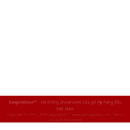
SaigonDoor™
- Hệ thống Showroom cửa gỗ đẹp hàng đầu
Việt Nam
Copyright ⓒ 2016 – 2026 SaigonDoor™ - www.bancuagodep.com | Đơn vị
chủ quản SaigonDoor