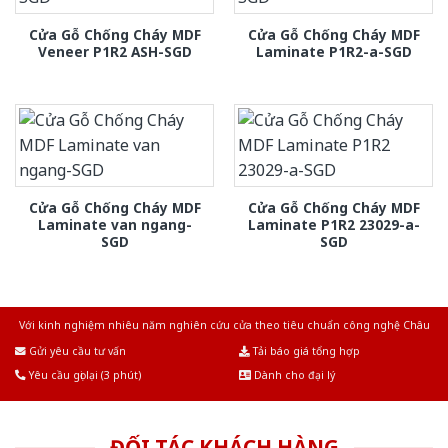
Cửa Gỗ Chống Cháy MDF
Cửa Gỗ Chống Cháy MDF
Veneer P1R2 ASH-SGD
Laminate P1R2-a-SGD
Cửa Gỗ Chống Cháy MDF
Cửa Gỗ Chống Cháy MDF
Laminate van ngang-
Laminate P1R2 23029-a-
SGD
SGD
Với kinh nghiệm nhiêu năm nghiên cứu cửa theo tiêu chuẩn công nghệ Châu
Âu.Chúng tôi tự tin là nhà sản xuất & cung cấp hàng đầu tại Việt Nam!
Gửi yêu cầu tư vấn
Tải báo giá tổng hợp
Yêu cầu gọi lại (3 phút)
Dành cho đại lý
ĐỐI TÁC KHÁCH HÀNG