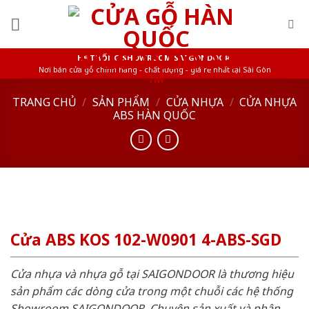
Skip
to
content
HỆ THỐNG SHOWROOM SAIGONDOOR
Nơi bán cửa gỗ chính hãng - chất lượng - giá rẻ nhất tại Sài Gòn
TRANG CHỦ
/
SẢN PHẨM
/
CỬA NHỰA
/
CỬA NHỰA
ABS HÀN QUỐC
Cửa ABS KOS 102-W0901 4-ABS-SGD
Cửa nhựa và nhựa gỗ tại SAIGONDOOR là thương hiệu
sản phẩm các dòng cửa trong một chuỗi các hệ thống
Showroom SAIGONDOOR. Chuyên sản xuất và phân