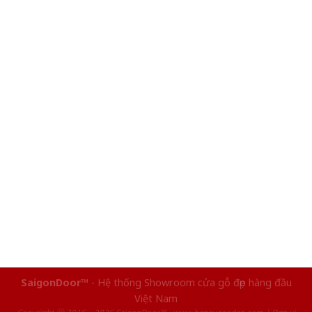
SaigonDoor™
- Hệ thống Showroom cửa gỗ đẹp hàng đầu
Việt Nam