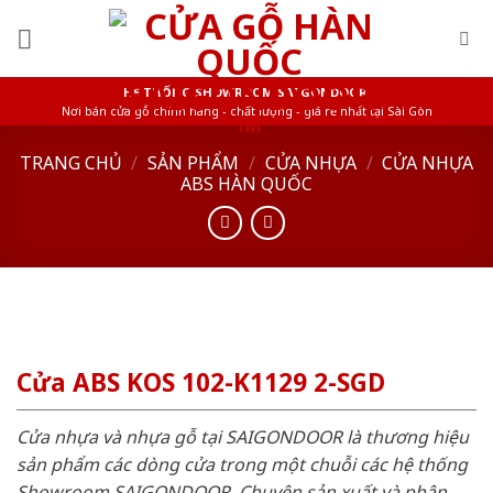
Skip
to
content
HỆ THỐNG SHOWROOM SAIGONDOOR
Nơi bán cửa gỗ chính hãng - chất lượng - giá rẻ nhất tại Sài Gòn
TRANG CHỦ
/
SẢN PHẨM
/
CỬA NHỰA
/
CỬA NHỰA
ABS HÀN QUỐC
Cửa ABS KOS 102-K1129 2-SGD
Cửa nhựa và nhựa gỗ tại SAIGONDOOR là thương hiệu
sản phẩm các dòng cửa trong một chuỗi các hệ thống
Showroom SAIGONDOOR. Chuyên sản xuất và phân