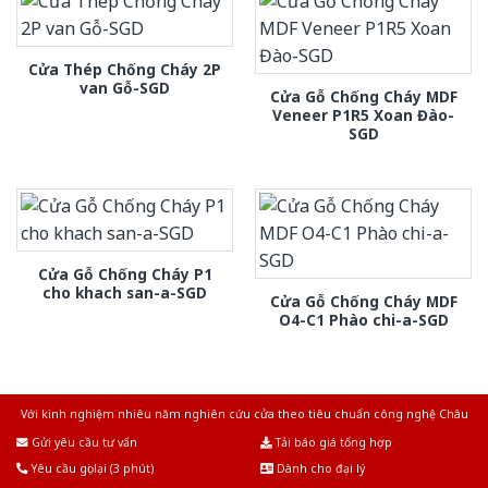
Cửa Thép Chống Cháy 2P
van Gỗ-SGD
Cửa Gỗ Chống Cháy MDF
Veneer P1R5 Xoan Đào-
SGD
Cửa Gỗ Chống Cháy P1
cho khach san-a-SGD
Cửa Gỗ Chống Cháy MDF
O4-C1 Phào chi-a-SGD
Với kinh nghiệm nhiêu năm nghiên cứu cửa theo tiêu chuẩn công nghệ Châu
Âu.Chúng tôi tự tin là nhà sản xuất & cung cấp hàng đầu tại Việt Nam!
Gửi yêu cầu tư vấn
Tải báo giá tổng hợp
Yêu cầu gọi lại (3 phút)
Dành cho đại lý