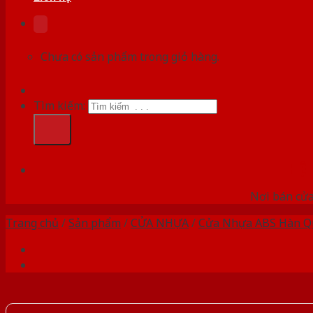
Chưa có sản phẩm trong giỏ hàng.
Tìm kiếm:
HỆ
Nơi bán cửa 
Trang chủ
/
Sản phẩm
/
CỬA NHỰA
/
Cửa Nhựa ABS Hàn Q