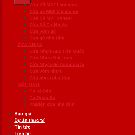
Cửa Gỗ MDF Laminate
Cửa gỗ MDF Melamine
Cửa Gỗ MDF Veneer
Cửa Gỗ Tự Nhiên
Cửa vòm gỗ
Cửa gỗ nhà tắm
CỬA NHỰA
Cửa Nhựa ABS Hàn Quốc
Cửa Nhựa Đài Loan
Cửa Nhựa Gỗ Composite
Cửa vòm nhựa
Cửa nhựa nhà tắm
NỘI THẤT
Tủ Kệ Bếp
Tủ Quần Áo
Phụ kiện cửa nhà tắm
Báo giá
Dự án thực tế
Tin tức
Liên hệ