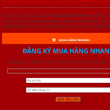
Cửa nhựa và nhựa gỗ tại SAIGONDOOR là thương hiệu s
xuất và phân phối những dòng cửa nhựa và hỗ hợp nhựa ch
SAIGONDOOR còn có những chính sách bán hàng ƯU ĐÃI CAO
MUA HÀNG NHANH
ĐĂNG KÝ MUA HÀNG NHAN
Chúng tôi sẽ liên lạc lại với quý khách trong thời gian