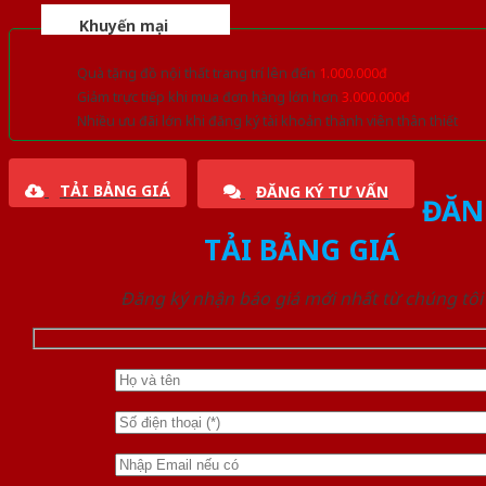
Khuyến mại
Quà tặng đồ nội thất trang trí lên đến
1.000.000đ
Giảm trực tiếp khi mua đơn hàng lớn hơn
3.000.000đ
Nhiều ưu đãi lớn khi đăng ký tài khoản thành viên thân thiết
TẢI BẢNG GIÁ
ĐĂNG KÝ TƯ VẤN
ĐĂN
TẢI BẢNG GIÁ
Đăng ký nhận báo giá mới nhất từ chúng tôi