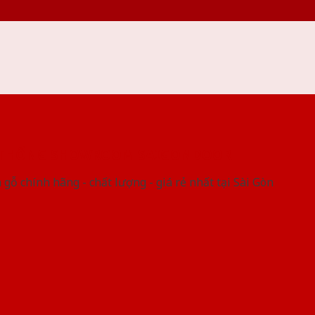
 THỐNG SHOWROOM SAIGONDOOR
gỗ chính hãng - chất lượng - giá rẻ nhất tại Sài Gòn