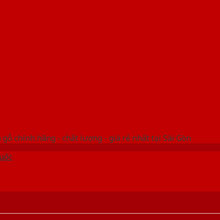
 THỐNG SHOWROOM SAIGONDOOR
gỗ chính hãng - chất lượng - giá rẻ nhất tại Sài Gòn
uốc